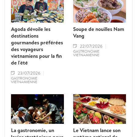
Agoda dévoile les
Soupe de nouilles Nam
destinations
Vang
gourmandes préférées
22/07/2026
des voyageurs
GASTRONOMIE
vietnamiens pour la fin
VIETNAMIENNE
de l'été
23/07/2026
GASTRONOMIE
VIETNAMIENNE
La gastronomie, un
Le Vietnam lance son
levier stratégique pour
système national de