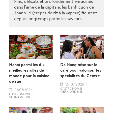
Fins, délicats et profondément enracinés
dans l’âme de la capitale, les banh cuôn de
Thanh Tri (crêpes de riz à la vapeur) figurent
depuis longtemps parmi les saveurs
emblématiques de la gastronomie
hanoïenne.
Hanoï parmi les dix
Da Nang mise sur le
meilleures villes du
café pour valoriser les
monde pour la cuisine
spécialités du Centre
de rue
27/07/2026
GASTRONOMIE
31/07/2026
VIETNAMIENNE
GASTRONOMIE
VIETNAMIENNE