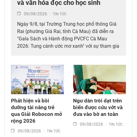
và văn hóa đọc cho học sinh
09/08/2026
TIN TỨC
Ngày 9/8, tại Trường Trung học phổ thông Giá
Rai (phường Giá Rai, tỉnh Cà Mau) đã diễn ra
"Gala Sách và Hành động PVCFC Cà Mau
2026: Tung cánh ước mơ xanh" với sự tham gia
của giáo viên, học sinh các trường Trung học
phổ thông của tỉnh.
Phát hiện và bồi
Ngư dân trôi dạt trên
dưỡng tài năng trẻ
biển được cứu vớt và
qua Giải Robocon mở
đưa vào bờ an toàn
rộng 2026
09/08/2026
TIN TỨC
09/08/2026
TIN TỨC