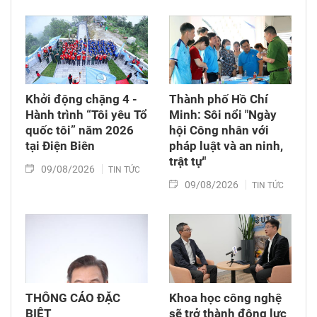
Khởi động chặng 4 -
Thành phố Hồ Chí
Hành trình “Tôi yêu Tổ
Minh: Sôi nổi "Ngày
quốc tôi” năm 2026
hội Công nhân với
tại Điện Biên
pháp luật và an ninh,
trật tự"
09/08/2026
TIN TỨC
09/08/2026
TIN TỨC
THÔNG CÁO ĐẶC
Khoa học công nghệ
BIỆT
sẽ trở thành động lực