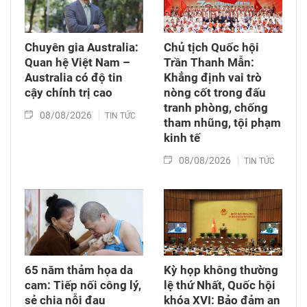
Chuyên gia Australia:
Chủ tịch Quốc hội
Quan hệ Việt Nam –
Trần Thanh Mẫn:
Australia có độ tin
Khẳng định vai trò
cậy chính trị cao
nòng cốt trong đấu
tranh phòng, chống
08/08/2026
TIN TỨC
tham nhũng, tội phạm
kinh tế
08/08/2026
TIN TỨC
65 năm thảm họa da
Kỳ họp không thường
cam: Tiếp nối công lý,
lệ thứ Nhất, Quốc hội
sẻ chia nỗi đau
khóa XVI: Bảo đảm an