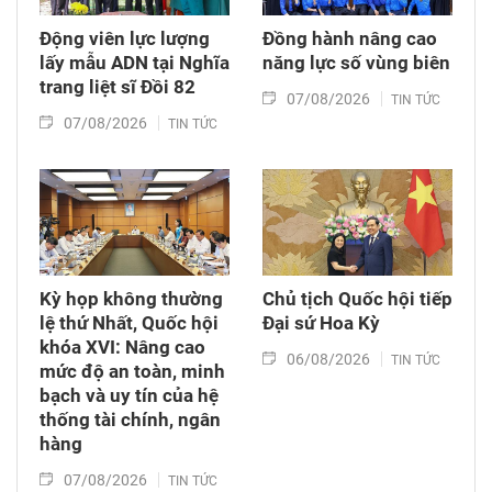
Động viên lực lượng
Đồng hành nâng cao
lấy mẫu ADN tại Nghĩa
năng lực số vùng biên
trang liệt sĩ Đồi 82​
07/08/2026
TIN TỨC
07/08/2026
TIN TỨC
Kỳ họp không thường
Chủ tịch Quốc hội tiếp
lệ thứ Nhất, Quốc hội
Đại sứ Hoa Kỳ
khóa XVI: Nâng cao
06/08/2026
TIN TỨC
mức độ an toàn, minh
bạch và uy tín của hệ
thống tài chính, ngân
hàng
07/08/2026
TIN TỨC