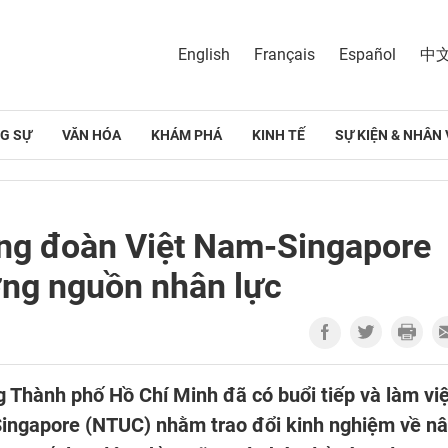
English
Français
Español
中
G SỰ
VĂN HÓA
KHÁM PHÁ
KINH TẾ
SỰ KIỆN & NHÂN 
ng đoàn Việt Nam-Singapore
ợng nguồn nhân lực
 Thành phố Hồ Chí Minh đã có buổi tiếp và làm vi
Singapore (NTUC) nhằm trao đổi kinh nghiệm về n