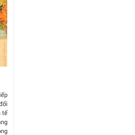
iếp
đổi
 tế
âng
ông