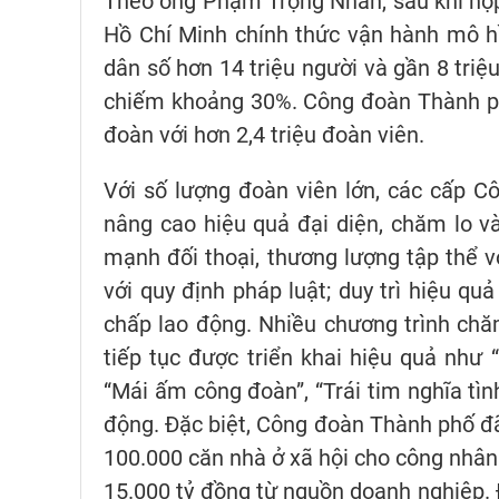
Theo ông Phạm Trọng Nhân, sau khi hợp
Hồ Chí Minh chính thức vận hành mô hìn
dân số hơn 14 triệu người và gần 8 triệ
chiếm khoảng 30%. Công đoàn Thành ph
đoàn với hơn 2,4 triệu đoàn viên.
Với số lượng đoàn viên lớn, các cấp C
nâng cao hiệu quả đại diện, chăm lo v
mạnh đối thoại, thương lượng tập thể v
với quy định pháp luật; duy trì hiệu qu
chấp lao động. Nhiều chương trình chă
tiếp tục được triển khai hiệu quả như 
“Mái ấm công đoàn”, “Trái tim nghĩa tì
động. Đặc biệt, Công đoàn Thành phố đã 
100.000 căn nhà ở xã hội cho công nhân 
15.000 tỷ đồng từ nguồn doanh nghiệp. Đ