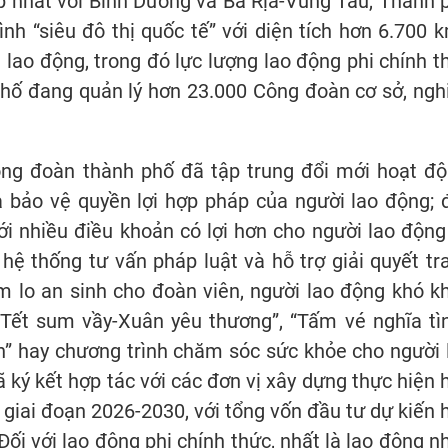
 nhất với Bình Dương và Bà Rịa-Vũng Tàu, Thành 
h “siêu đô thị quốc tế” với diện tích hơn 6.700 k
u lao động, trong đó lực lượng lao động phi chính t
ố đang quản lý hơn 23.000 Công đoàn cơ sở, ngh
ông đoàn thành phố đã tập trung đổi mới hoạt độ
à bảo vệ quyền lợi hợp pháp của người lao động; 
ới nhiều điều khoản có lợi hơn cho người lao động
ả hệ thống tư vấn pháp luật và hỗ trợ giải quyết tr
m lo an sinh cho đoàn viên, người lao động khó k
“Tết sum vầy-Xuân yêu thương”, “Tấm vé nghĩa tìn
nh” hay chương trình chăm sóc sức khỏe cho người 
ký kết hợp tác với các đơn vị xây dựng thực hiện 
giai đoạn 2026-2030, với tổng vốn đầu tư dự kiến 
ối với lao động phi chính thức, nhất là lao động n