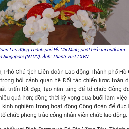
àn Lao động Thành phố Hồ Chí Minh, phát biểu tại buổi làm
gia Singapore (NTUC). Ảnh: Thanh Vũ-TTXVN
n, Phó Chủ tịch Liên đoàn Lao động Thành phố Hồ 
rong bối cảnh quan hệ Đối tác chiến lược toàn d
át triển tốt đẹp, tạo nền tảng để tổ chức Công đ
iệu quả hơn; đồng thời kỳ vọng qua buổi làm việc 
đổi kinh nghiệm trong hoạt động Công đoàn để đúc 
 tổ chức phong trào công nhân viên chức lao động.