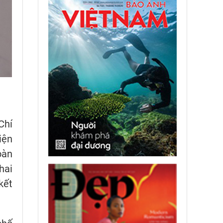
Chí
iện
oàn
hai
kết