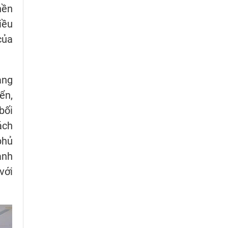
nền
iều
của
ảng
ển,
bối
ách
phủ
ành
với