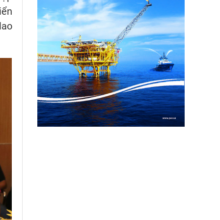
iển
lao