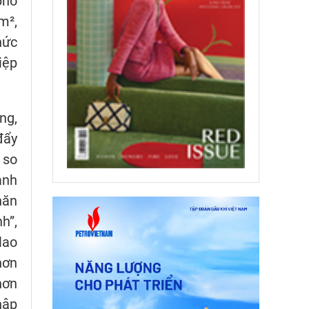
phố
m²,
hức
iệp
ng,
đẩy
 so
anh
hăn
h”,
lao
hơn
hơn
hập