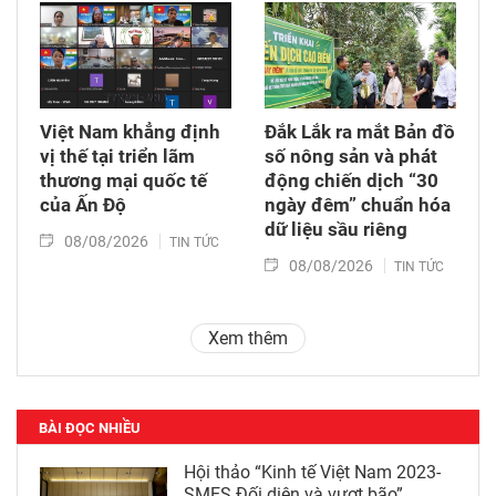
Việt Nam khẳng định
Đắk Lắk ra mắt Bản đồ
vị thế tại triển lãm
số nông sản và phát
thương mại quốc tế
động chiến dịch “30
của Ấn Độ
ngày đêm” chuẩn hóa
dữ liệu sầu riêng
08/08/2026
TIN TỨC
08/08/2026
TIN TỨC
Xem thêm
BÀI ĐỌC NHIỀU
Hội thảo “Kinh tế Việt Nam 2023-
SMES Đối diện và vượt bão”