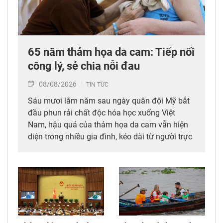
65 năm thảm họa da cam: Tiếp nối
công lý, sẻ chia nỗi đau
08/08/2026
TIN TỨC
Sáu mươi lăm năm sau ngày quân đội Mỹ bắt
đầu phun rải chất độc hóa học xuống Việt
Nam, hậu quả của thảm họa da cam vẫn hiện
diện trong nhiều gia đình, kéo dài từ người trực
tiếp đi qua chiến tranh đến các thế hệ con,
cháu. Hành trình đi tìm công lý vì thế không chỉ
diễn ra tại các tòa án quốc tế mà còn cần được
tiếp tục bằng những chính sách đủ đầy hơn, để
những người sinh ra trong hòa bình không bị
bỏ lại với hậu quả của cuộc chiến mình chưa
từng trải qua.