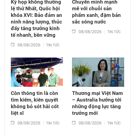
Kỳ họp không thường
Chuyển mình mạnh
lệ thứ Nhất, Quốc hội
mẽ với chuỗi sản
khóa XVI: Bảo đảm an
phẩm xanh, đậm bản
ninh năng lượng, thúc
sắc sông nước
đẩy tăng trưởng kinh
08/08/2026
TIN TỨC
tế nhanh, bền vững
08/08/2026
TIN TỨC
Còn thông tin là còn
Thương mại Việt Nam
tìm kiếm, kiên quyết
– Australia hướng tới
không bỏ sót hài cốt
những động lực tăng
liệt sĩ
trưởng mới
08/08/2026
08/08/2026
TIN TỨC
TIN TỨC