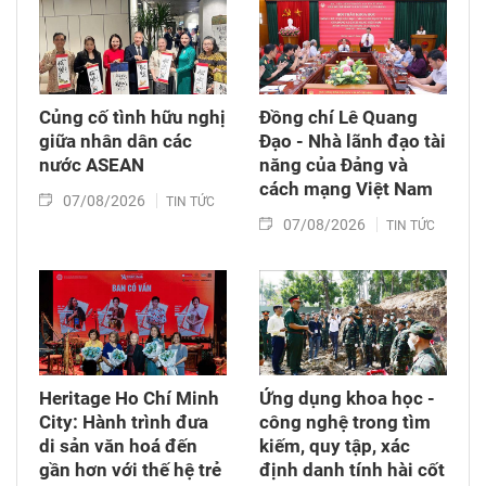
(6/8/1976 – 6/8/2026).
Củng cố tình hữu nghị
Đồng chí Lê Quang
giữa nhân dân các
Đạo - Nhà lãnh đạo tài
nước ASEAN
năng của Đảng và
cách mạng Việt Nam​
07/08/2026
TIN TỨC
07/08/2026
TIN TỨC
Heritage Ho Chí Minh
Ứng dụng khoa học -
City: Hành trình đưa
công nghệ trong tìm
di sản văn hoá đến
kiếm, quy tập, xác
gần hơn với thế hệ trẻ
định danh tính hài cốt