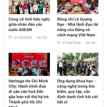
Củng cố tình hữu nghị
Đồng chí Lê Quang
giữa nhân dân các
Đạo - Nhà lãnh đạo tài
nước ASEAN
năng của Đảng và
cách mạng Việt Nam​
07/08/2026
TIN TỨC
07/08/2026
TIN TỨC
Heritage Ho Chí Minh
Ứng dụng khoa học -
City: Hành trình đưa
công nghệ trong tìm
di sản văn hoá đến
kiếm, quy tập, xác
gần hơn với thế hệ trẻ
định danh tính hài cốt
Thành phố Hồ Chí
liệt sĩ