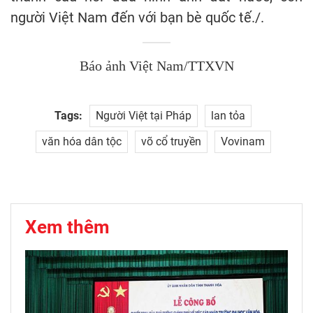
người Việt Nam đến với bạn bè quốc tế./.
Báo ảnh Việt Nam/TTXVN
Tags:
Người Việt tại Pháp
lan tỏa
văn hóa dân tộc
võ cổ truyền
Vovinam
Xem thêm