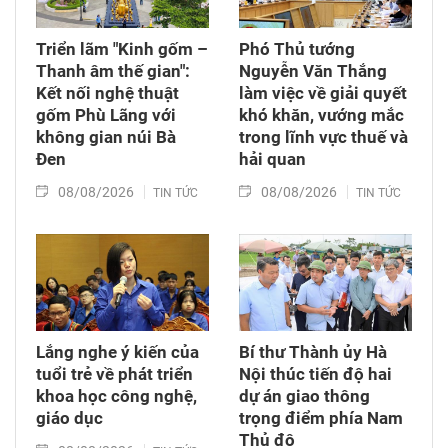
Triển lãm "Kinh gốm –
Phó Thủ tướng
Thanh âm thế gian":
Nguyễn Văn Thắng
Kết nối nghệ thuật
làm việc về giải quyết
gốm Phù Lãng với
khó khăn, vướng mắc
không gian núi Bà
trong lĩnh vực thuế và
Đen
hải quan
08/08/2026
08/08/2026
TIN TỨC
TIN TỨC
Lắng nghe ý kiến của
Bí thư Thành ủy Hà
tuổi trẻ về phát triển
Nội thúc tiến độ hai
khoa học công nghệ,
dự án giao thông
giáo dục
trọng điểm phía Nam
Thủ đô