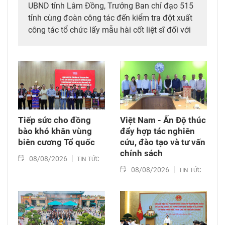
UBND tỉnh Lâm Đồng, Trưởng Ban chỉ đạo 515
tỉnh cùng đoàn công tác đến kiểm tra đột xuất
công tác tổ chức lấy mẫu hài cốt liệt sĩ đối với
mộ chưa xác định được thông tin tại Nghĩa
trang Liệt sĩ Bình Thuận (xã Hồng Sơn), đồng
thời tặng quà cho cán bộ, chiến sĩ tham gia
công tác lấy mẫu tại đây.
Tiếp sức cho đồng
Việt Nam - Ấn Độ thúc
bào khó khăn vùng
đẩy hợp tác nghiên
biên cương Tổ quốc
cứu, đào tạo và tư vấn
chính sách
08/08/2026
TIN TỨC
08/08/2026
TIN TỨC