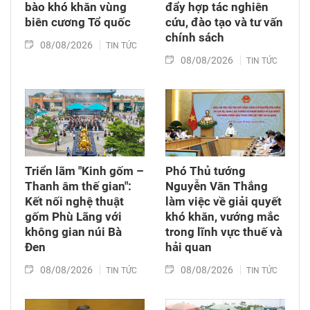
bào khó khăn vùng
đẩy hợp tác nghiên
biên cương Tổ quốc
cứu, đào tạo và tư vấn
chính sách
08/08/2026
TIN TỨC
08/08/2026
TIN TỨC
Triển lãm "Kinh gốm –
Phó Thủ tướng
Thanh âm thế gian":
Nguyễn Văn Thắng
Kết nối nghệ thuật
làm việc về giải quyết
gốm Phù Lãng với
khó khăn, vướng mắc
không gian núi Bà
trong lĩnh vực thuế và
Đen
hải quan
08/08/2026
08/08/2026
TIN TỨC
TIN TỨC