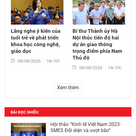
Lắng nghe ý kiến của
Bí thư Thành ủy Hà
tuổi trẻ về phát triển
Nội thúc tiến độ hai
khoa học công nghệ,
dự án giao thông
giáo dục
trọng điểm phía Nam
Thủ đô
08/08/2026
TIN TỨC
08/08/2026
TIN TỨC
Xem thêm
BÀI ĐỌC NHIỀU
Hội thảo “Kinh tế Việt Nam 2023-
SMES Đối diện và vượt bão”