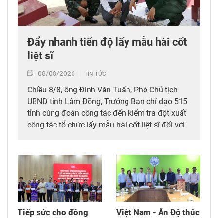
Đẩy nhanh tiến độ lấy mẫu hài cốt
liệt sĩ
08/08/2026
TIN TỨC
Chiều 8/8, ông Đinh Văn Tuấn, Phó Chủ tịch
UBND tỉnh Lâm Đồng, Trưởng Ban chỉ đạo 515
tỉnh cùng đoàn công tác đến kiểm tra đột xuất
công tác tổ chức lấy mẫu hài cốt liệt sĩ đối với
mộ chưa xác định được thông tin tại Nghĩa
trang Liệt sĩ Bình Thuận (xã Hồng Sơn), đồng
thời tặng quà cho cán bộ, chiến sĩ tham gia
công tác lấy mẫu tại đây.
Tiếp sức cho đồng
Việt Nam - Ấn Độ thúc