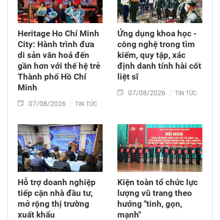
Heritage Ho Chí Minh
Ứng dụng khoa học -
City: Hành trình đưa
công nghệ trong tìm
di sản văn hoá đến
kiếm, quy tập, xác
gần hơn với thế hệ trẻ
định danh tính hài cốt
Thành phố Hồ Chí
liệt sĩ
Minh
07/08/2026
TIN TỨC
07/08/2026
TIN TỨC
Hỗ trợ doanh nghiệp
Kiện toàn tổ chức lực
tiếp cận nhà đầu tư,
lượng vũ trang theo
mở rộng thị trường
hướng "tinh, gọn,
xuất khẩu
mạnh"