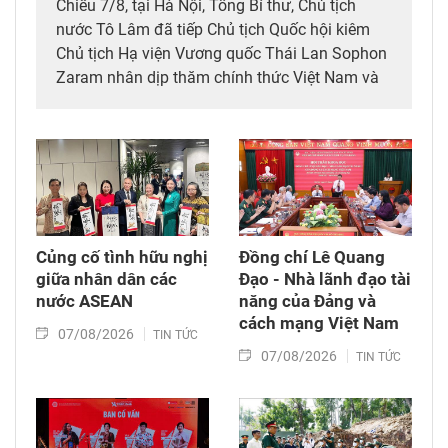
Chiều 7/8, tại Hà Nội, Tổng Bí thư, Chủ tịch
nước Tô Lâm đã tiếp Chủ tịch Quốc hội kiêm
Chủ tịch Hạ viện Vương quốc Thái Lan Sophon
Zaram nhân dịp thăm chính thức Việt Nam và
tham dự các hoạt động kỷ niệm 50 năm thiết
lập quan hệ ngoại giao Việt Nam – Thái Lan
(6/8/1976 – 6/8/2026).
Củng cố tình hữu nghị
Đồng chí Lê Quang
giữa nhân dân các
Đạo - Nhà lãnh đạo tài
nước ASEAN
năng của Đảng và
cách mạng Việt Nam​
07/08/2026
TIN TỨC
07/08/2026
TIN TỨC