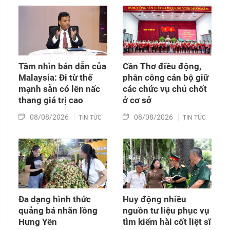
Tầm nhìn bán dẫn của
Cần Thơ điều động,
Malaysia: Đi từ thế
phân công cán bộ giữ
mạnh sẵn có lên nấc
các chức vụ chủ chốt
thang giá trị cao
ở cơ sở
08/08/2026
08/08/2026
TIN TỨC
TIN TỨC
Đa dạng hình thức
Huy động nhiều
quảng bá nhãn lồng
nguồn tư liệu phục vụ
Hưng Yên
tìm kiếm hài cốt liệt sĩ