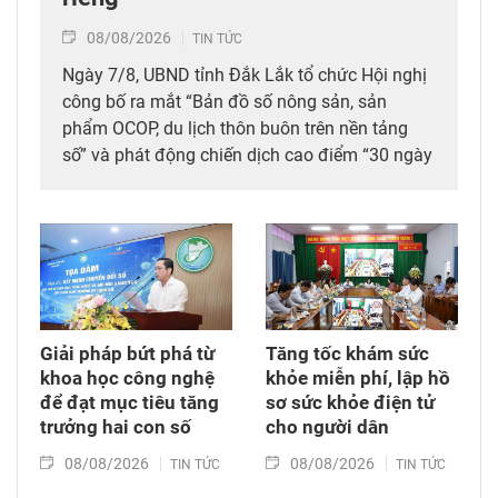
08/08/2026
TIN TỨC
Ngày 7/8, UBND tỉnh Đắk Lắk tổ chức Hội nghị
công bố ra mắt “Bản đồ số nông sản, sản
phẩm OCOP, du lịch thôn buôn trên nền tảng
số” và phát động chiến dịch cao điểm “30 ngày
đêm” số hóa, chuẩn hóa, cập nhật và kết nối dữ
liệu mã số vùng trồng, mã số cơ sở đóng gói
sầu riêng trên địa bàn tỉnh. Đây được xem là
bước đi chiến lược nhằm tích hợp đồng bộ
công nghệ số vào chuỗi giá trị nông nghiệp và
phát triển nông thôn địa phương.
Giải pháp bứt phá từ
Tăng tốc khám sức
khoa học công nghệ
khỏe miễn phí, lập hồ
để đạt mục tiêu tăng
sơ sức khỏe điện tử
trưởng hai con số
cho người dân
08/08/2026
08/08/2026
TIN TỨC
TIN TỨC