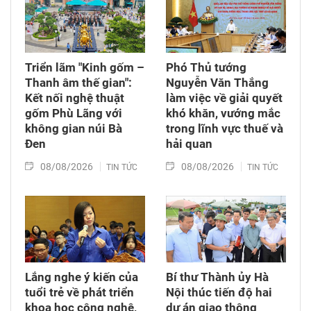
Triển lãm "Kinh gốm –
Phó Thủ tướng
Thanh âm thế gian":
Nguyễn Văn Thắng
Kết nối nghệ thuật
làm việc về giải quyết
gốm Phù Lãng với
khó khăn, vướng mắc
không gian núi Bà
trong lĩnh vực thuế và
Đen
hải quan
08/08/2026
08/08/2026
TIN TỨC
TIN TỨC
Lắng nghe ý kiến của
Bí thư Thành ủy Hà
tuổi trẻ về phát triển
Nội thúc tiến độ hai
khoa học công nghệ,
dự án giao thông