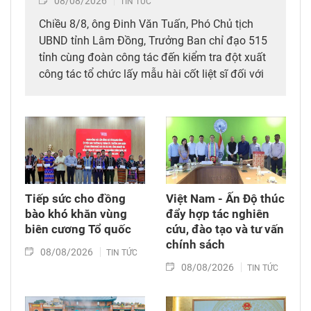
08/08/2026
TIN TỨC
Chiều 8/8, ông Đinh Văn Tuấn, Phó Chủ tịch
UBND tỉnh Lâm Đồng, Trưởng Ban chỉ đạo 515
tỉnh cùng đoàn công tác đến kiểm tra đột xuất
công tác tổ chức lấy mẫu hài cốt liệt sĩ đối với
mộ chưa xác định được thông tin tại Nghĩa
trang Liệt sĩ Bình Thuận (xã Hồng Sơn), đồng
thời tặng quà cho cán bộ, chiến sĩ tham gia
công tác lấy mẫu tại đây.
Tiếp sức cho đồng
Việt Nam - Ấn Độ thúc
bào khó khăn vùng
đẩy hợp tác nghiên
biên cương Tổ quốc
cứu, đào tạo và tư vấn
chính sách
08/08/2026
TIN TỨC
08/08/2026
TIN TỨC