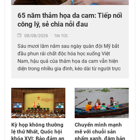
65 năm thảm họa da cam: Tiếp nối
công lý, sẻ chia nỗi đau
08/08/2026
TIN TỨC
Sáu mươi lăm năm sau ngày quân đội Mỹ bắt
đầu phun rải chất độc hóa học xuống Việt
Nam, hậu quả của thảm họa da cam vẫn hiện
diện trong nhiều gia đình, kéo dài từ người trực
tiếp đi qua chiến tranh đến các thế hệ con,
cháu. Hành trình đi tìm công lý vì thế không chỉ
diễn ra tại các tòa án quốc tế mà còn cần được
tiếp tục bằng những chính sách đủ đầy hơn, để
những người sinh ra trong hòa bình không bị
bỏ lại với hậu quả của cuộc chiến mình chưa
từng trải qua.
Kỳ họp không thường
Chuyển mình mạnh
lệ thứ Nhất, Quốc hội
mẽ với chuỗi sản
khóa XVI: Bảo đảm an
phẩm xanh, đậm bản