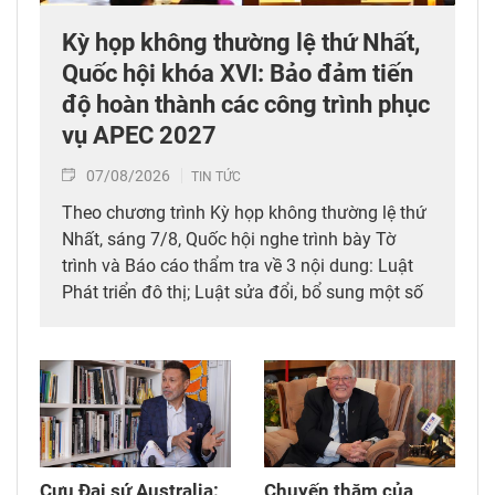
Kỳ họp không thường lệ thứ Nhất,
Quốc hội khóa XVI: Bảo đảm tiến
độ hoàn thành các công trình phục
vụ APEC 2027
07/08/2026
TIN TỨC
Theo chương trình Kỳ họp không thường lệ thứ
Nhất, sáng 7/8, Quốc hội nghe trình bày Tờ
trình và Báo cáo thẩm tra về 3 nội dung: Luật
Phát triển đô thị; Luật sửa đổi, bổ sung một số
điều của 10 luật có liên quan đến thủ tục hành
chính, điều kiện kinh doanh trong lĩnh vực nông
nghiệp và môi trường; Luật sửa đổi, bổ sung
một số điều của Luật Tần số vô tuyến điện,
Luật Viễn thông, Luật Giao dịch điện tử và Luật
Chuyển giao công nghệ. Sau đó, Quốc hội thảo
luận ở tổ về 3 dự án Luật trên.
Cựu Đại sứ Australia:
Chuyến thăm của