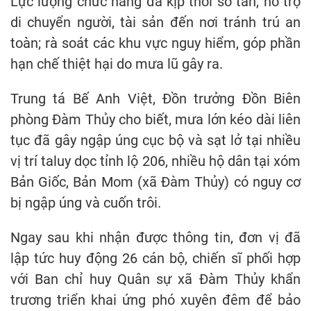
Lực lượng chức năng đã kịp thời sơ tán, hỗ trợ
di chuyển người, tài sản đến nơi tránh trú an
toàn; rà soát các khu vực nguy hiểm, góp phần
hạn chế thiệt hại do mưa lũ gây ra.
Trung tá Bế Anh Việt, Đồn trưởng Đồn Biên
phòng Đàm Thủy cho biết, mưa lớn kéo dài liên
tục đã gây ngập úng cục bộ và sạt lở tại nhiều
vị trí taluy dọc tỉnh lộ 206, nhiều hộ dân tại xóm
Bản Giốc, Bản Mom (xã Đàm Thủy) có nguy cơ
bị ngập úng và cuốn trôi.
Ngay sau khi nhận được thông tin, đơn vị đã
lập tức huy động 26 cán bộ, chiến sĩ phối hợp
với Ban chỉ huy Quân sự xã Đàm Thủy khẩn
trương triển khai ứng phó xuyên đêm để bảo