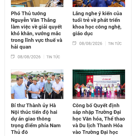
Phó Thủ tướng
Lắng nghe ý kiến của
Nguyễn Văn Thắng
tuổi trẻ về phát triển
làm việc về giải quyết
khoa học công nghệ,
khó khăn, vướng mắc
giáo dục
trong lĩnh vực thuế và
08/08/2026
TIN TỨC
hải quan
08/08/2026
TIN TỨC
Bí thư Thành ủy Hà
Công bố Quyết định
Nội thúc tiến độ hai
sáp nhập Trường Đại
dự án giao thông
học Văn hóa, Thể thao
trọng điểm phía Nam
và Du lịch Thanh Hóa
Thủ đô
vào Trường Đại học