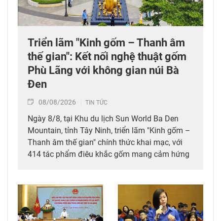
Triển lãm "Kinh gốm – Thanh âm
thế gian": Kết nối nghệ thuật gốm
Phù Lãng với không gian núi Bà
Đen
08/08/2026
TIN TỨC
Ngày 8/8, tại Khu du lịch Sun World Ba Den
Mountain, tỉnh Tây Ninh, triển lãm "Kinh gốm –
Thanh âm thế gian" chính thức khai mạc, với
414 tác phẩm điêu khắc gốm mang cảm hứng
Phật giáo của nghệ sỹ Nguyễn Tuấn (Tuấn
Gốm). Tham dự triển lãm có lãnh đạo tỉnh Tây
Ninh, các nghệ nhân làng nghề Phù Lãng (tỉnh
Bắc Ninh) và đông đảo du khách trong, ngoài
nước.