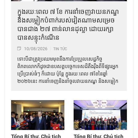
ក្នុងរយៈពេល ៧ ខែ ការនាំចេញវាយនភណ្ឌ
និងសម្លៀកបំពាក់របស់វៀតណាមសម្រេច
បានជាង ២៧ ពាន់លានដុល្លា ដោយរក្សា
បានសន្ទុះកំណើន
10/08/2026
TIN TỨC
ទោះបីជាត្រូវប្រឈមមុខនឹងការប្រែប្រួលសេដ្ឋកិច្ច
ពិភពលោកក៏ដូចជាឧបសគ្គបច្ចេកទេសដ៏តឹងរ៉ឹងពីទីផ្សារអ្នក
ប្រើប្រាស់ធំៗ ក៏ដោយ ប៉ុន្តែ ក្នុងរយៈពេល ៧ខែនៃឆ្នាំ
២០២៦នេះ ការនាំចេញនិងនាំចូលវាយនភណ្ឌ និងសម្លៀក
បំពាក់របស់វៀតណាម នៅតែបន្តកត់ត្រាកំណើនវិជ្ជមាន។
Tổng Bí thư, Chủ tịch
Tổng Bí thư, Chủ tịch