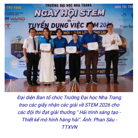
Đại diện Ban tổ chức Trường Đại học Nha Trang
trao các giấy nhận các giải về STEM 2026 cho
các đội thi đạt giải thưởng " Hải trình sáng tạo -
Thiết kế mô hình hàng hải". Ảnh: Phan Sáu -
TTXVN