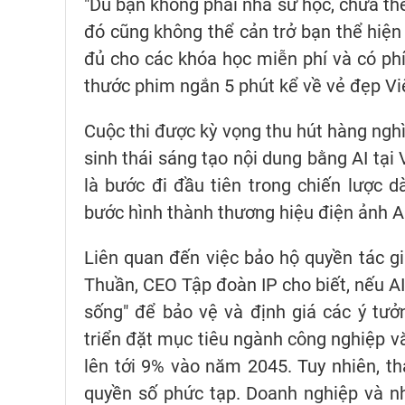
"Dù bạn không phải nhà sử học, chưa thể
đó cũng không thể cản trở bạn thể hiện
đủ cho các khóa học miễn phí và có ph
thước phim ngắn 5 phút kể về vẻ đẹp Vi
Cuộc thi được kỳ vọng thu hút hàng ngh
sinh thái sáng tạo nội dung bằng AI tại
là bước đi đầu tiên trong chiến lược 
bước hình thành thương hiệu điện ảnh A
Liên quan đến việc bảo hộ quyền tác giả
Thuần, CEO Tập đoàn IP cho biết, nếu AI 
sống" để bảo vệ và định giá các ý tưở
triển đặt mục tiêu ngành công nghiệp
lên tới 9% vào năm 2045. Tuy nhiên, th
quyền số phức tạp. Doanh nghiệp và nhà