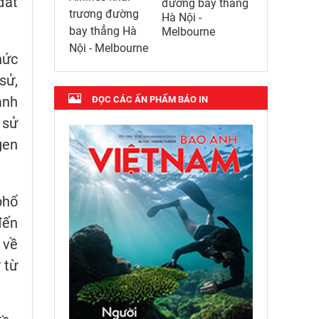
đất
đường bay thẳng
Hà Nội -
Melbourne
hức
sử,
ảnh
ĐỌC CÁC ẤN PHẨM BÁO IN
 sử
gen
phổ
đến
 về
 từ