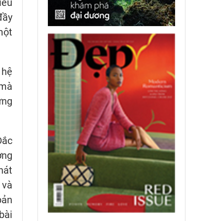
iều
đầy
một
 hệ
 mà
ừng
Đắc
ơng
hát
 và
bản
bài