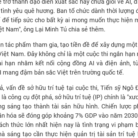
 trở thành đạo diễn xuất sắc hay chưa giỏi về AI, đ
 tình yêu quê hương. Ban tổ chức dành thời lượng 
í để tiếp sức cho bất kỳ ai mong muốn thực hiện 
ệt Nam", ông Lại Minh Tú chia sẻ thêm.
ìn tác phẩm tham gia, tạo tiền đề để xây dựng một
 Việt Nam. Đây không chỉ là một cuộc thi ngắn hạn
dài hạn nhằm kết nối cộng đồng AI và điện ảnh, t
I mang đậm bản sắc Việt trên trường quốc tế.
, vấn đề sở hữu trí tuệ tại cuộc thi, Tiến sỹ Ngô 
là công cụ đột phá, sở hữu trí tuệ (IP) chính là "xư
ng sáng tạo thành tài sản hữu hình. Chiến lược p
 văn hóa sẽ đóng góp khoảng 7% GDP vào năm 2030
ách thức lớn nhất hiện nay là tình trạng vi phạm 
 sáng tạo cần thực hiện quản trị tài sản trí tuệ 