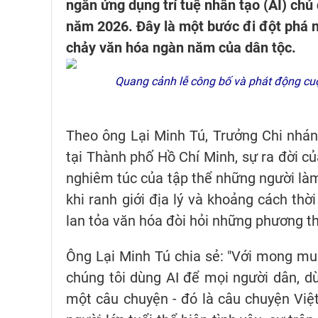
ngắn ứng dụng trí tuệ nhân tạo (AI) chủ 
năm 2026. Đây là một bước đi đột phá 
chảy văn hóa ngàn năm của dân tộc.
Quang cảnh lễ công bố và phát động cuộc 
Theo ông Lại Minh Tú, Trưởng Chi nhán
tại Thành phố Hồ Chí Minh, sự ra đời củ
nghiêm túc của tập thể những người làm
khi ranh giới địa lý và khoảng cách thờ
lan tỏa văn hóa đòi hỏi những phương t
Ông Lại Minh Tú chia sẻ: "Với mong muố
chúng tôi dùng AI để mọi người dân, d
một câu chuyện - đó là câu chuyện Vi