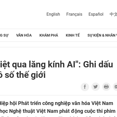
English
Français
Español
中
G SỰ
VĂN HÓA
KHÁM PHÁ
KINH TẾ
SỰ KIỆN & NHÂN 
iệt qua lăng kính AI": Ghi dấu
 số thế giới
Hiệp hội Phát triển công nghiệp văn hóa Việt Nam
 học Nghệ thuật Việt Nam phát động cuộc thi phim