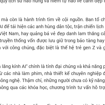
ân quý lịch sử hào hùng và niềm tự hào về cảnh đẹp 
t mà còn là hành trình tìm về cội nguồn. Ban tổ c
 để tái hiện các anh hùng dân tộc, trận chiến lịch 
iệt Nam, hay quảng bá vẻ đẹp danh lam thắng c
 truyền thống vốn được lưu giữ trong bảo tàng hay
 với công chúng, đặc biệt là thế hệ trẻ gen Z và 
lăng kính AI" chính là tính đại chúng và khả năng 
từ các nhà làm phim, nhà thiết kế chuyên nghiệp 
 công nghệ. Thậm chí, những người chưa có kỹ năng
ông qua các khóa học, chương trình tư vấn hỗ trợ