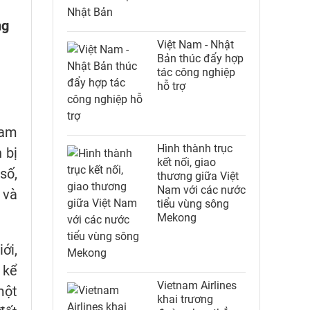
ng
Việt Nam - Nhật
Bản thúc đẩy hợp
tác công nghiệp
hỗ trợ
Nam
Hình thành trục
 bị
kết nối, giao
số,
thương giữa Việt
Nam với các nước
 và
tiểu vùng sông
Mekong
ới,
 kể
Vietnam Airlines
một
khai trương