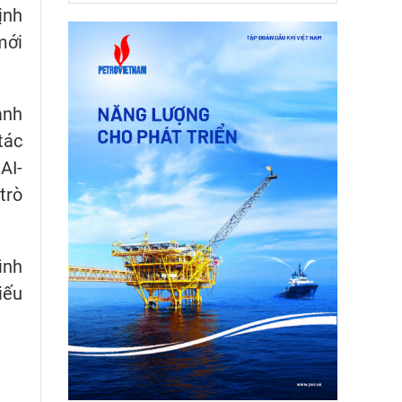
ịnh
mới
ành
tác
AI-
trò
ình
iếu