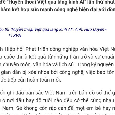
đề "Huyền thoại Việt qua lăng kính AI" lần thứ nhất
nhằm kết hợp sức mạnh công nghệ hiện đại với dò
thi "Huyền thoại Việt qua lăng kính AI". Ảnh: Hữu Duyên -
TTXVN
h Hiệp hội Phát triển công nghiệp văn hóa Việt 
a cuộc thi là kết quả từ những trăn trở và sự chuẩn
 chuyên môn, văn hóa và lịch sử. Trong kỷ nguyên 
i gian dần bị xóa nhòa bởi công nghệ, việc bảo tồn
hức tiếp cận hoàn toàn mới.
n ghi dấu bản sắc Việt Nam trên bản đồ số thế gi
ù ở nơi đâu hay độ tuổi nào đều có thể cùng nhau
ệt Nam. Sẽ không còn rào cản để một em bé hay 