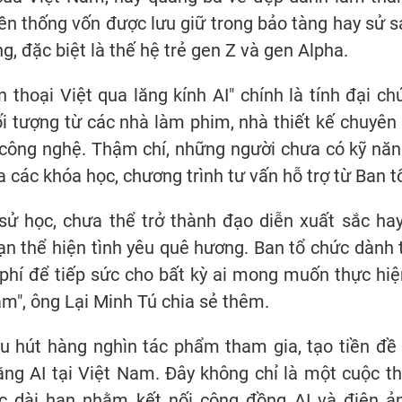
yền thống vốn được lưu giữ trong bảo tàng hay sử 
g, đặc biệt là thế hệ trẻ gen Z và gen Alpha.
thoại Việt qua lăng kính AI" chính là tính đại c
i tượng từ các nhà làm phim, nhà thiết kế chuyên 
 công nghệ. Thậm chí, những người chưa có kỹ năn
 các khóa học, chương trình tư vấn hỗ trợ từ Ban t
ử học, chưa thể trở thành đạo diễn xuất sắc hay
ạn thể hiện tình yêu quê hương. Ban tổ chức dành 
 phí để tiếp sức cho bất kỳ ai mong muốn thực hi
am", ông Lại Minh Tú chia sẻ thêm.
hu hút hàng nghìn tác phẩm tham gia, tạo tiền đề
ằng AI tại Việt Nam. Đây không chỉ là một cuộc t
ợc dài hạn nhằm kết nối cộng đồng AI và điện ả