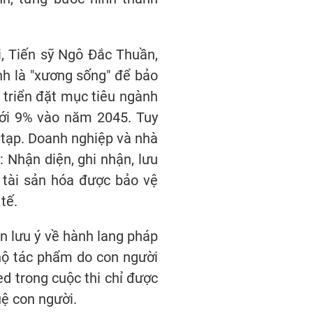
i, Tiến sỹ Ngô Đắc Thuần,
ính là "xương sống" để bảo
t triển đặt mục tiêu ngành
ới 9% vào năm 2045. Tuy
c tạp. Doanh nghiệp và nhà
: Nhận diện, ghi nhận, lưu
i tài sản hóa được bảo vệ
tế.
ần lưu ý về hành lang pháp
hộ tác phẩm do con người
d trong cuộc thi chỉ được
uệ con người.