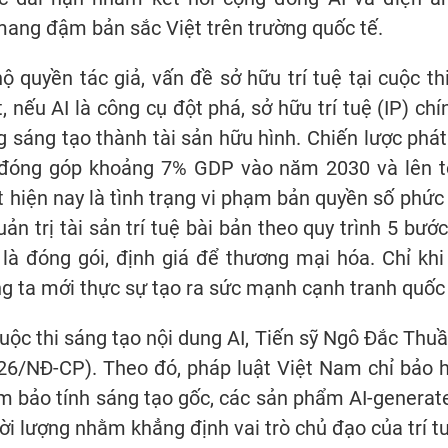
mang đậm bản sắc Việt trên trường quốc tế.
ộ quyền tác giả, vấn đề sở hữu trí tuệ tại cuộc th
 nếu AI là công cụ đột phá, sở hữu trí tuệ (IP) ch
g sáng tạo thành tài sản hữu hình. Chiến lược phá
 đóng góp khoảng 7% GDP vào năm 2030 và lên t
t hiện nay là tình trạng vi phạm bản quyền số phứ
ản trị tài sản trí tuệ bài bản theo quy trình 5 bước
 là đóng gói, định giá để thương mại hóa. Chỉ kh
ng ta mới thực sự tạo ra sức mạnh cạnh tranh quốc 
cuộc thi sáng tạo nội dung AI, Tiến sỹ Ngô Đắc Thu
026/NĐ-CP). Theo đó, pháp luật Việt Nam chỉ bảo 
ảm bảo tính sáng tạo gốc, các sản phẩm AI-generate
i lượng nhằm khẳng định vai trò chủ đạo của trí t