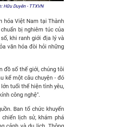
Ảnh: Hữu Duyên - TTXVN
ăn hóa Việt Nam tại Thành
ự chuẩn bị nghiêm túc của
, khi ranh giới địa lý và
tỏa văn hóa đòi hỏi những
đồ số thế giới, chúng tôi
au kể một câu chuyện - đó
n tuổi thể hiện tình yêu,
kính công nghệ".
nguồn. Ban tổ chức khuyến
 chiến lịch sử, khám phá
g cảnh và du lịch. Thông