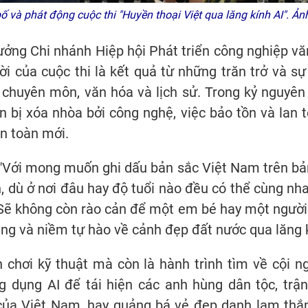
 và phát động cuộc thi "Huyền thoại Việt qua lăng kính AI". 
ưởng Chi nhánh Hiệp hội Phát triển công nghiệp v
ời của cuộc thi là kết quả từ những trăn trở và s
chuyên môn, văn hóa và lịch sử. Trong kỷ nguyên số
n bị xóa nhòa bởi công nghệ, việc bảo tồn và lan 
n toàn mới.
 "Với mong muốn ghi dấu bản sắc Việt Nam trên bản 
, dù ở nơi đâu hay độ tuổi nào đều có thể cùng nh
Sẽ không còn rào cản để một em bé hay một người lớ
hùng và niềm tự hào về cảnh đẹp đất nước qua lăng 
n chơi kỹ thuật mà còn là hành trình tìm về cội 
g dụng AI để tái hiện các anh hùng dân tộc, trận
ủa Việt Nam, hay quảng bá vẻ đẹp danh lam thắn