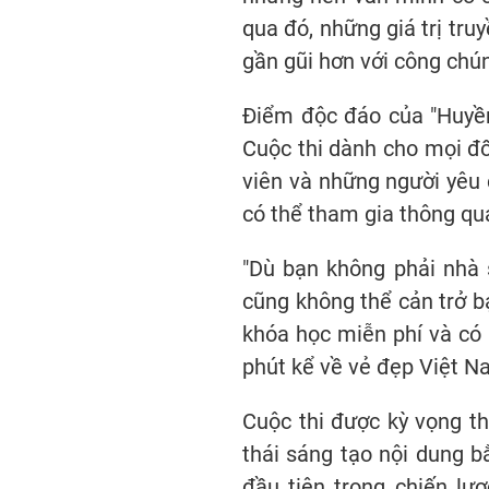
qua đó, những giá trị tru
gần gũi hơn với công chún
Điểm độc đáo của "Huyền 
Cuộc thi dành cho mọi đố
viên và những người yêu
có thể tham gia thông qua
"Dù bạn không phải nhà s
cũng không thể cản trở b
khóa học miễn phí và có
phút kể về vẻ đẹp Việt N
Cuộc thi được kỳ vọng t
thái sáng tạo nội dung b
đầu tiên trong chiến lư