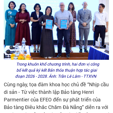
Trong khuôn khổ chương trình, hai đơn vị công
bố kết quả ký kết Bản thỏa thuận hợp tác giai
đoạn 2026 - 2028. Ảnh: Trần Lê Lâm - TTXVN
Cùng ngày, tọa đàm khoa học chủ đề “Nhịp cầu
di sản - Từ việc thành lập Bảo tàng Henri
Parmentier của EFEO đến sự phát triển của
Bảo tàng Điêu khắc Chăm Đà Nẵng” diễn ra với