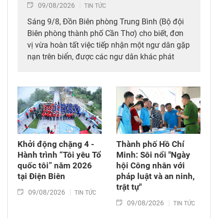
09/08/2026
TIN TỨC
Sáng 9/8, Đồn Biên phòng Trung Bình (Bộ đội
Biên phòng thành phố Cần Thơ) cho biết, đơn
vị vừa hoàn tất việc tiếp nhận một ngư dân gặp
nạn trên biển, được các ngư dân khác phát
hiện, cứu vớt và đưa vào bờ an toàn.
Khởi động chặng 4 -
Thành phố Hồ Chí
Hành trình “Tôi yêu Tổ
Minh: Sôi nổi "Ngày
quốc tôi” năm 2026
hội Công nhân với
tại Điện Biên
pháp luật và an ninh,
trật tự"
09/08/2026
TIN TỨC
09/08/2026
TIN TỨC