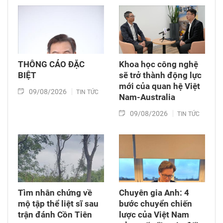
THÔNG CÁO ĐẶC
Khoa học công nghệ
BIỆT
sẽ trở thành động lực
mới của quan hệ Việt
09/08/2026
TIN TỨC
Nam-Australia
09/08/2026
TIN TỨC
Tìm nhân chứng về
Chuyên gia Anh: 4
mộ tập thể liệt sĩ sau
bước chuyển chiến
trận đánh Cồn Tiên
lược của Việt Nam