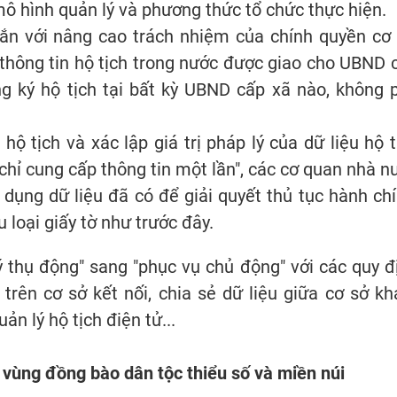
mô hình quản lý và phương thức tổ chức thực hiện.
gắn với nâng cao trách nhiệm của chính quyền cơ 
 thông tin hộ tịch trong nước được giao cho UBND 
g ký hộ tịch tại bất kỳ UBND cấp xã nào, không 
ộ tịch và xác lập giá trị pháp lý của dữ liệu hộ t
 chỉ cung cấp thông tin một lần", các cơ quan nhà n
 dụng dữ liệu đã có để giải quyết thủ tục hành chí
 loại giấy tờ như trước đây.
 thụ động" sang "phục vụ chủ động" với các quy đ
 trên cơ sở kết nối, chia sẻ dữ liệu giữa cơ sở k
n lý hộ tịch điện tử...
 vùng đồng bào dân tộc thiểu số và miền núi