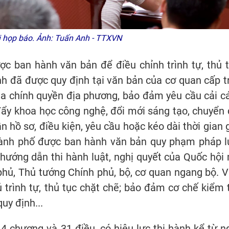
 họp báo. Ảnh: Tuấn Anh - TTXVN
 ban hành văn bản để điều chỉnh trình tự, thủ t
nh đã được quy định tại văn bản của cơ quan cấp t
a chính quyền địa phương, bảo đảm yêu cầu cải c
đẩy khoa học công nghệ, đổi mới sáng tạo, chuyển 
 hồ sơ, điều kiện, yêu cầu hoặc kéo dài thời gian g
thành phố được ban hành văn bản quy phạm pháp l
 hướng dẫn thi hành luật, nghị quyết của Quốc hội
hủ, Thủ tướng Chính phủ, bộ, cơ quan ngang bộ. V
trình tự, thủ tục chặt chẽ; bảo đảm cơ chế kiểm t
uy định...
 chương và 31 điều, có hiệu lực thi hành kể từ n