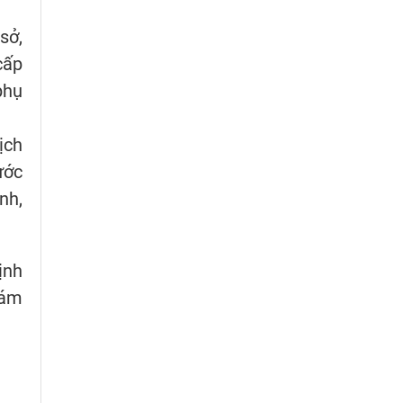
sở,
cấp
phụ
ịch
ước
nh,
ịnh
hám