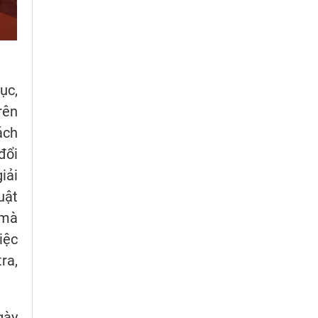
ục,
rên
ách
đổi
iải
uật
 mà
iệc
ra,
gày