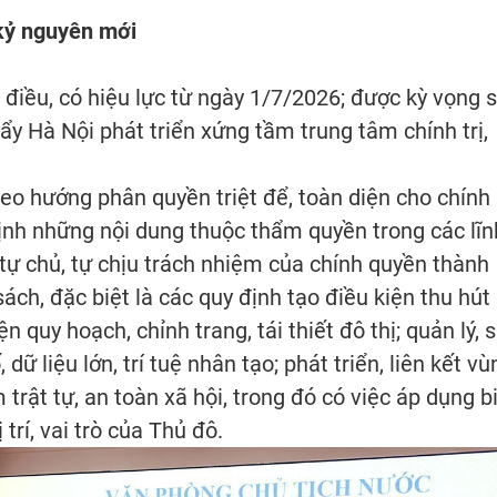
 kỷ nguyên mới
điều, có hiệu lực từ ngày 1/7/2026; được kỳ vọng 
ẩy Hà Nội phát triển xứng tầm trung tâm chính trị,
heo hướng phân quyền triệt để, toàn diện cho chính
ịnh những nội dung thuộc thẩm quyền trong các lĩn
tự chủ, tự chịu trách nhiệm của chính quyền thành
sách, đặc biệt là các quy định tạo điều kiện thu hút
n quy hoạch, chỉnh trang, tái thiết đô thị; quản lý, 
ữ liệu lớn, trí tuệ nhân tạo; phát triển, liên kết vù
 trật tự, an toàn xã hội, trong đó có việc áp dụng b
trí, vai trò của Thủ đô.