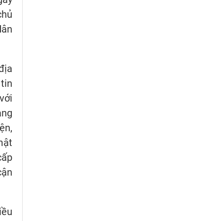
chủ
dân
địa
tin
với
àng
ện,
mật
cấp
cận
iều