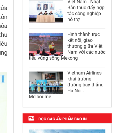
Việt Nam - Nhật
sửa
Bản thúc đẩy hợp
tác công nghiệp
tôn
hỗ trợ
hòa
thu
Hình thành trục
kết nối, giao
iêu
thương giữa Việt
ung
Nam với các nước
tiểu vùng sông Mekong
Vietnam Airlines
khai trương
đường bay thẳng
Hà Nội -
Melbourne
ĐỌC CÁC ẤN PHẨM BÁO IN