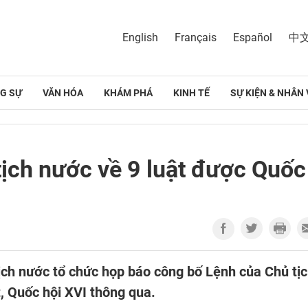
English
Français
Español
中
G SỰ
VĂN HÓA
KHÁM PHÁ
KINH TẾ
SỰ KIỆN & NHÂN 
ịch nước về 9 luật được Quốc
tịch nước tổ chức họp báo công bố Lệnh của Chủ tị
, Quốc hội XVI thông qua.