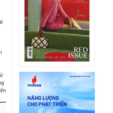
sẽ
h
sử
ng
iện