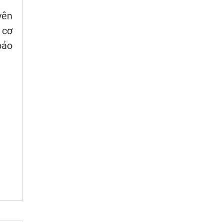
yên
 cơ
bảo