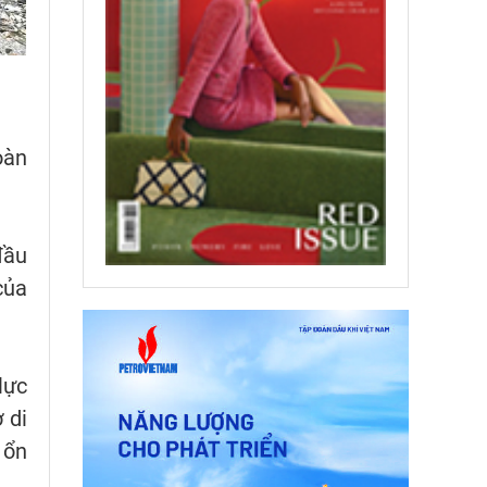
oàn
đầu
của
lực
 di
 ổn