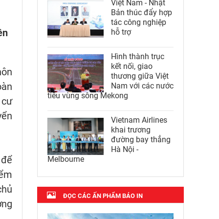
Việt Nam - Nhật
Bản thúc đẩy hợp
,
tác công nghiệp
ên
hỗ trợ
Hình thành trục
kết nối, giao
hôn
thương giữa Việt
oàn
Nam với các nước
tiểu vùng sông Mekong
 cư
yển
Vietnam Airlines
khai trương
đường bay thẳng
Hà Nội -
 để
Melbourne
iểm
chủ
ĐỌC CÁC ẤN PHẨM BÁO IN
ơng