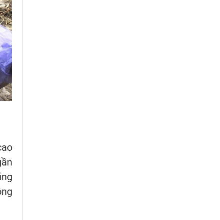
cao
gần
ũng
ông