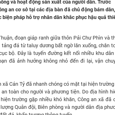
hông và hoạt động sản xuất của người dân. Trước
 Công an cơ sở tại các địa bàn đã chủ động bám dân
c biện pháp hỗ trợ nhân dân khắc phục hậu quả thi
Thuận, đoạn giáp ranh giữa thôn Pải Chư Phìn và t
 tảng đá từ taluy dương bất ngờ lăn xuống, chắn t
cục bộ. Đây là tuyến đường kết nối nhiều khu dân
đoạn đã ảnh hưởng không nhỏ đến đi lại, vận chu
n xã Cán Tỷ đã nhanh chóng có mặt tại hiện trường
 an toàn cho người và phương tiện. Do địa hình h
n hiện trường gặp nhiều khó khăn, Công an xã đã 
c lượng Quân đội, Biên phòng và người dân địa phư
đất đá, khẩn trương thông tuyến.