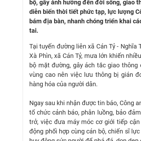
bộ, gây ảnh hưởng đến đời sống, giao t
diễn biến thời tiết phức tạp, lực lượng
bám địa bàn, nhanh chóng triển khai cá
tai.
Tại tuyến đường liên xã Cán Tỷ - Nghĩa 
Xà Phìn, xã Cán Tỷ, mưa lớn khiến nhiều
bộ mặt đường, gây ách tắc giao thông 
vùng cao nên việc lưu thông bị gián 
hàng hóa của người dân.
Ngay sau khi nhận được tin báo, Công a
tổ chức cảnh báo, phân luồng, bảo đảm
trở, việc đưa máy móc cơ giới tiếp cậ
động phối hợp cùng cán bộ, chiến sĩ lự
huy động sức người để phá đá, dọn dẹp 