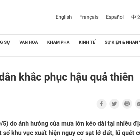
English
Français
Español
中
G SỰ
VĂN HÓA
KHÁM PHÁ
KINH TẾ
SỰ KIỆN & NHÂN 
dân khắc phục hậu quả thiên
5) do ảnh hưởng của mưa lớn kéo dài tại nhiều đị
số khu vực xuất hiện nguy cơ sạt lở đất, lũ quét c