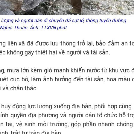
lượng và người dân di chuyển đá sạt lở, thông tuyến đường
 - Nghĩa Thuận. Ảnh: TTXVN phát
ờng liên xã đã được lưu thông trở lại, bảo đảm an t
c không gây thiệt hại về người và tài sản.
ùng, mưa lớn kèm gió mạnh khiến nước từ khu vực 
uét cục bộ, làm ảnh hưởng đến tài sản, hoa màu 
 và chân thác.
huy động lực lượng xuống địa bàn, phối hợp cùng 
chính quyền địa phương và người dân tổ chức hỗ trợ
ên tai, vệ sinh môi trường, góp phần nhanh chóng
nh, trật tự trên địa bàn.