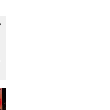
p
n
m