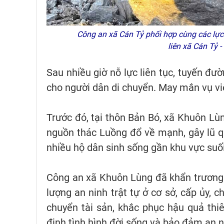
Công an xã Cán Tỷ phối hợp cùng các lực 
liên xã Cán Tỷ
Sau nhiều giờ nỗ lực liên tục, tuyến đư
cho người dân di chuyển. May mắn vụ việ
Trước đó, tại thôn Bản Bó, xã Khuôn L
nguồn thác Luồng đổ về mạnh, gây lũ q
nhiều hộ dân sinh sống gần khu vực suối
Công an xã Khuôn Lùng đã khẩn trương 
lượng an ninh trật tự ở cơ sở, cấp ủy, 
chuyển tài sản, khắc phục hậu quả thi
định tình hình đời sống và bảo đảm an ni