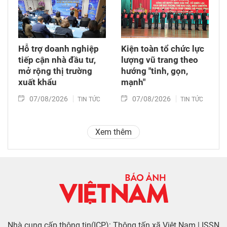
Hỗ trợ doanh nghiệp
Kiện toàn tổ chức lực
tiếp cận nhà đầu tư,
lượng vũ trang theo
mở rộng thị trường
hướng "tinh, gọn,
xuất khẩu
mạnh"
07/08/2026
07/08/2026
TIN TỨC
TIN TỨC
Xem thêm
Nhà cung cấp thông tin(ICP): Thông tấn xã Việt Nam | ISSN