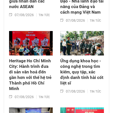
giữa nhân dân các
Đạo - Nhà lãnh đạo tài
nước ASEAN
năng của Đảng và
cách mạng Việt Nam​
07/08/2026
TIN TỨC
07/08/2026
TIN TỨC
Heritage Ho Chí Minh
Ứng dụng khoa học -
City: Hành trình đưa
công nghệ trong tìm
di sản văn hoá đến
kiếm, quy tập, xác
gần hơn với thế hệ trẻ
định danh tính hài cốt
Thành phố Hồ Chí
liệt sĩ
Minh
07/08/2026
TIN TỨC
07/08/2026
TIN TỨC