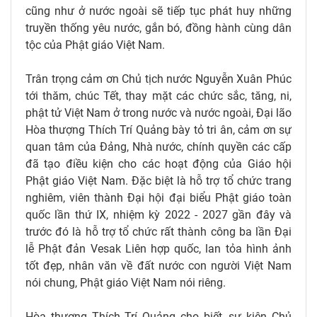
cũng như ở nước ngoài sẽ tiếp tục phát huy những
truyền thống yêu nước, gắn bó, đồng hành cùng dân
tộc của Phật giáo Việt Nam.
Trân trọng cảm ơn Chủ tịch nước Nguyễn Xuân Phúc
tới thăm, chúc Tết, thay mặt các chức sắc, tăng, ni,
phật tử Việt Nam ở trong nước và nước ngoài, Đại lão
Hòa thượng Thích Trí Quảng bày tỏ tri ân, cảm ơn sự
quan tâm của Đảng, Nhà nước, chính quyền các cấp
đã tạo điều kiện cho các hoạt động của Giáo hội
Phật giáo Việt Nam. Đặc biệt là hỗ trợ tổ chức trang
nghiêm, viên thành Đại hội đại biểu Phật giáo toàn
quốc lần thứ IX, nhiệm kỳ 2022 - 2027 gần đây và
trước đó là hỗ trợ tổ chức rất thành công ba lần Đại
lễ Phật đản Vesak Liên hợp quốc, lan tỏa hình ảnh
tốt đẹp, nhân văn về đất nước con người Việt Nam
nói chung, Phật giáo Việt Nam nói riêng.
Hòa thượng Thích Trí Quảng cho biết, sự kiện Chủ