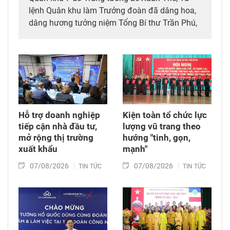
lệnh Quân khu làm Trưởng đoàn đã dâng hoa,
dâng hương tưởng niệm Tổng Bí thư Trần Phú,
các anh hùng liệt sĩ; thăm, động viên lực lượng
đang làm nhiệm vụ tìm kiếm, quy tập hài cốt
liệt sĩ và xác minh thông tin hài cốt liệt sĩ tại
Công viên Lê Thị Riêng, phường Hòa Hưng,
Thành phố Hồ Chí Minh.
Hỗ trợ doanh nghiệp
Kiện toàn tổ chức lực
tiếp cận nhà đầu tư,
lượng vũ trang theo
mở rộng thị trường
hướng "tinh, gọn,
xuất khẩu
mạnh"
07/08/2026
07/08/2026
TIN TỨC
TIN TỨC