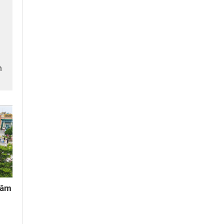
h
ã
 âm