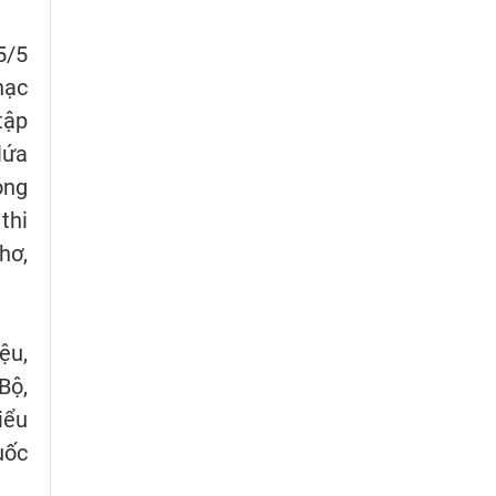
5/5
hạc
tập
lứa
ong
thi
hơ,
ệu,
Bộ,
iểu
uốc