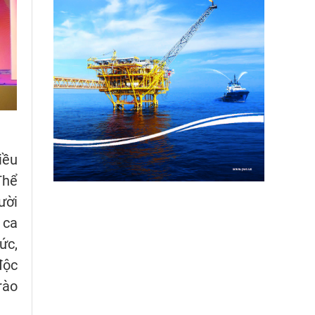
iều
Thể
ười
 ca
ức,
độc
rào