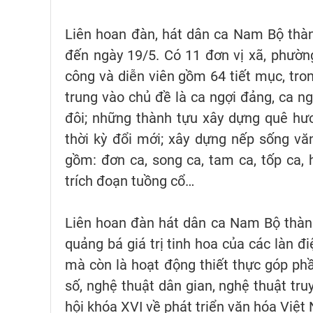
Liên hoan đàn, hát dân ca Nam Bộ thà
đến ngày 19/5. Có 11 đơn vị xã, phườ
công và diễn viên gồm 64 tiết mục, trong
trung vào chủ đề là ca ngợi đảng, ca ng
đôi; những thành tựu xây dựng quê hư
thời kỳ đổi mới; xây dựng nếp sống văn
gồm: đơn ca, song ca, tam ca, tốp ca, 
trích đoạn tuồng cổ…
Liên hoan đàn hát dân ca Nam Bộ thành
quảng bá giá trị tinh hoa của các làn đ
mà còn là hoạt động thiết thực góp phần
số, nghệ thuật dân gian, nghệ thuật tr
hội khóa XVI về phát triển văn hóa Việt