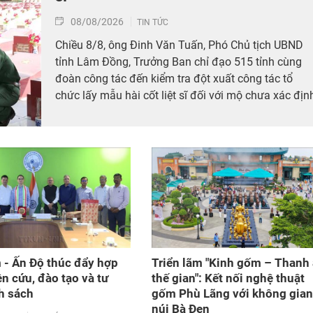
08/08/2026
TIN TỨC
Chiều 8/8, ông Đinh Văn Tuấn, Phó Chủ tịch UBND
tỉnh Lâm Đồng, Trưởng Ban chỉ đạo 515 tỉnh cùng
đoàn công tác đến kiểm tra đột xuất công tác tổ
chức lấy mẫu hài cốt liệt sĩ đối với mộ chưa xác địn
được thông tin tại Nghĩa trang Liệt sĩ Bình Thuận (x
Hồng Sơn), đồng thời tặng quà cho cán bộ, chiến sĩ
tham gia công tác lấy mẫu tại đây.
 - Ấn Độ thúc đẩy hợp
Triển lãm "Kinh gốm – Thanh
ên cứu, đào tạo và tư
thế gian": Kết nối nghệ thuật
h sách
gốm Phù Lãng với không gian
núi Bà Đen