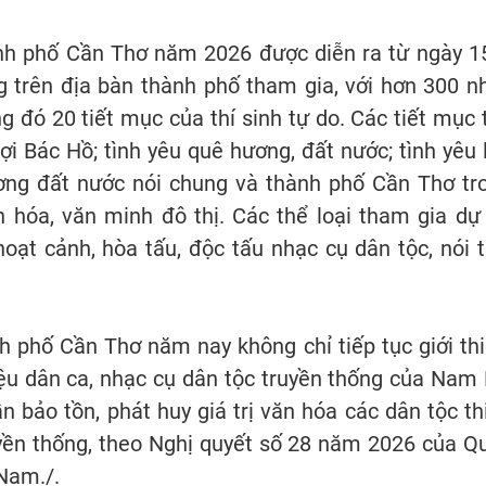
nh phố Cần Thơ năm 2026 được diễn ra từ ngày 1
ng trên địa bàn thành phố tham gia, với hơn 300 n
 đó 20 tiết mục của thí sinh tự do. Các tiết mục 
ợi Bác Hồ; tình yêu quê hương, đất nước; tình yêu 
ơng đất nước nói chung và thành phố Cần Thơ tr
 hóa, văn minh đô thị. Các thể loại tham gia dự 
hoạt cảnh, hòa tấu, độc tấu nhạc cụ dân tộc, nói t
 phố Cần Thơ năm nay không chỉ tiếp tục giới thi
iệu dân ca, nhạc cụ dân tộc truyền thống của Nam 
 bảo tồn, phát huy giá trị văn hóa các dân tộc th
uyền thống, theo Nghị quyết số 28 năm 2026 của Q
 Nam./.