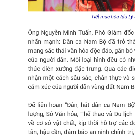
Tiết mục hòa tấu Lý
Ông Nguyễn Minh Tuấn, Phó Giám đốc
nhấn mạnh: Dân ca Nam Bộ đã trở thà
mang sắc thái văn hóa độc đáo, gắn bó v
của người dân. Mỗi loại hình đều có nhữ
thức diễn xướng đặc trưng. Qua các điệu
nhận một cách sâu sắc, chân thực và số
cảm xúc của người dân vùng đất Nam B
Để liên hoan “Đàn, hát dân ca Nam Bộ
lượng, Sở Văn hóa, Thể thao và Du lịch 
về cơ sở vật chất, kịp thời hỗ trợ các đ
tân, hậu cần, đảm bảo an ninh chính trị, 