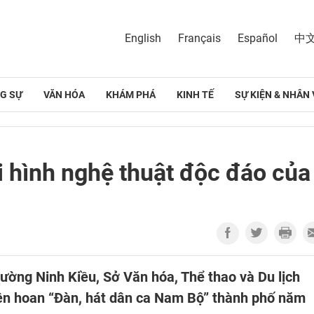
English
Français
Español
中
G SỰ
VĂN HÓA
KHÁM PHÁ
KINH TẾ
SỰ KIỆN & NHÂN 
i hình nghệ thuật độc đáo của
phường Ninh Kiều, Sở Văn hóa, Thể thao và Du lịch
ên hoan “Đàn, hát dân ca Nam Bộ” thành phố năm