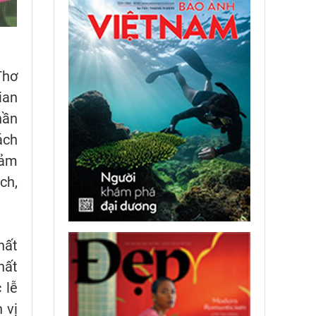
Thơ
ian
hần
ách
cảm
ch,
hất
hất
 lễ
 vị