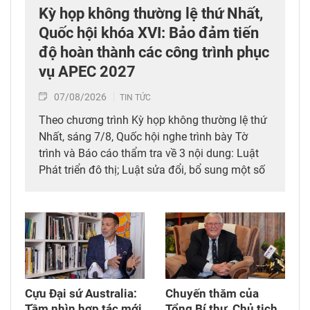
Kỳ họp không thường lệ thứ Nhất,
Quốc hội khóa XVI: Bảo đảm tiến
độ hoàn thành các công trình phục
vụ APEC 2027
07/08/2026
TIN TỨC
Theo chương trình Kỳ họp không thường lệ thứ
Nhất, sáng 7/8, Quốc hội nghe trình bày Tờ
trình và Báo cáo thẩm tra về 3 nội dung: Luật
Phát triển đô thị; Luật sửa đổi, bổ sung một số
điều của 10 luật có liên quan đến thủ tục hành
chính, điều kiện kinh doanh trong lĩnh vực nông
nghiệp và môi trường; Luật sửa đổi, bổ sung
một số điều của Luật Tần số vô tuyến điện,
Luật Viễn thông, Luật Giao dịch điện tử và Luật
Chuyển giao công nghệ. Sau đó, Quốc hội thảo
luận ở tổ về 3 dự án Luật trên.
Cựu Đại sứ Australia:
Chuyến thăm của
Tầm nhìn hợp tác mới
Tổng Bí thư, Chủ tịch