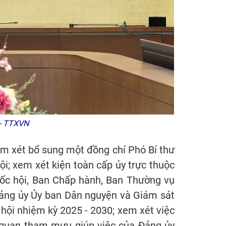
 - TTXVN
 xem xét bổ sung một đồng chí Phó Bí thư
i; xem xét kiện toàn cấp ủy trực thuộc
ốc hội, Ban Chấp hành, Ban Thường vụ
Đảng ủy Ủy ban Dân nguyện và Giám sát
hội nhiệm kỳ 2025 - 2030; xem xét việc
ơ quan tham mưu giúp việc của Đảng ủy