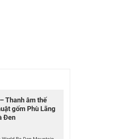
 – Thanh âm thế
thuật gốm Phù Lãng
à Đen