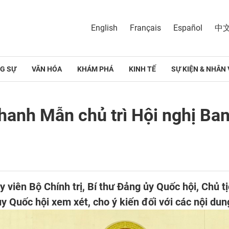
English
Français
Español
中
G SỰ
VĂN HÓA
KHÁM PHÁ
KINH TẾ
SỰ KIỆN & NHÂN 
Thanh Mẫn chủ trì Hội nghị B
y viên Bộ Chính trị, Bí thư Đảng ủy Quốc hội, Chủ 
 Quốc hội xem xét, cho ý kiến đối với các nội dun