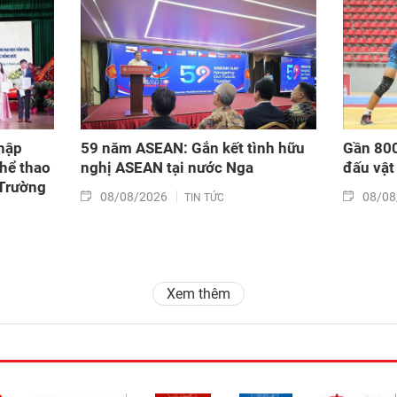
hập
59 năm ASEAN: Gắn kết tình hữu
Gần 800
hể thao
nghị ASEAN tại nước Nga
đấu vật
 Trường
08/08/2026
08/08
TIN TỨC
Xem thêm