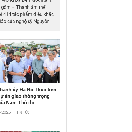
un World Ba Den Mountain,
inh gốm – Thanh âm thế
ới 414 tác phẩm điêu khắc
áo của nghệ sỹ Nguyễn
iển lãm có lãnh đạo tỉnh
g nghề Phù Lãng (tỉnh Bắc
trong, ngoài nước.
Thành ủy Hà Nội thúc tiến
dự án giao thông trọng
hía Nam Thủ đô
/2026
TIN TỨC