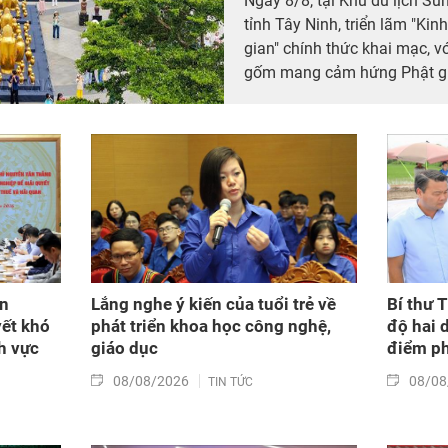
Ngày 8/8, tại Khu du lịch S
tỉnh Tây Ninh, triển lãm "K
gian" chính thức khai mạc, v
gốm mang cảm hứng Phật gi
Tuấn (Tuấn Gốm). Tham dự tr
Tây Ninh, các nghệ nhân làn
Ninh) và đông đảo du khách 
ăn
Lắng nghe ý kiến của tuổi trẻ về
Bí thư 
yết khó
phát triển khoa học công nghệ,
độ hai 
h vực
giáo dục
điểm p
08/08/2026
08/08
TIN TỨC