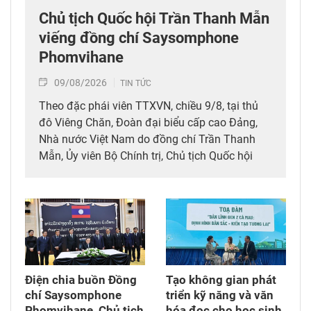
Chủ tịch Quốc hội Trần Thanh Mẫn
viếng đồng chí Saysomphone
Phomvihane
09/08/2026
TIN TỨC
Theo đặc phái viên TTXVN, chiều 9/8, tại thủ
đô Viêng Chăn, Đoàn đại biểu cấp cao Đảng,
Nhà nước Việt Nam do đồng chí Trần Thanh
Mẫn, Ủy viên Bộ Chính trị, Chủ tịch Quốc hội
dẫn đầu đã tới viếng, ghi sổ tang đồng chí
Saysomphone Phomvihane, Ủy viên Bộ Chính
trị, Chủ tịch Quốc hội Lào.
Điện chia buồn Đồng
Tạo không gian phát
chí Saysomphone
triển kỹ năng và văn
Phomvihane, Chủ tịch
hóa đọc cho học sinh