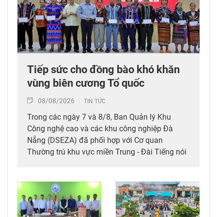
Tiếp sức cho đồng bào khó khăn
vùng biên cương Tổ quốc
08/08/2026
TIN TỨC
Trong các ngày 7 và 8/8, Ban Quản lý Khu
Công nghệ cao và các khu công nghiệp Đà
Nẵng (DSEZA) đã phối hợp với Cơ quan
Thường trú khu vực miền Trung - Đài Tiếng nói
Việt Nam (VOV Miền Trung) và các đơn vị đồng
hành tổ chức chương trình từ thiện, tiếp sức
cho đồng bào nghèo tại xã biên giới Hùng Sơn
(thành phố Đà Nẵng).