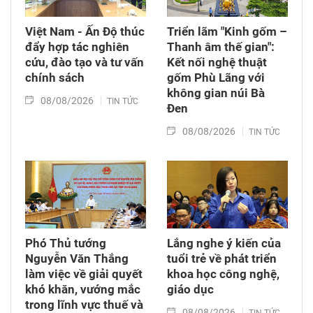
Việt Nam - Ấn Độ thúc
Triển lãm "Kinh gốm –
đẩy hợp tác nghiên
Thanh âm thế gian":
cứu, đào tạo và tư vấn
Kết nối nghệ thuật
chính sách
gốm Phù Lãng với
không gian núi Bà
08/08/2026
TIN TỨC
Đen
08/08/2026
TIN TỨC
Phó Thủ tướng
Lắng nghe ý kiến của
Nguyễn Văn Thắng
tuổi trẻ về phát triển
làm việc về giải quyết
khoa học công nghệ,
khó khăn, vướng mắc
giáo dục
trong lĩnh vực thuế và
08/08/2026