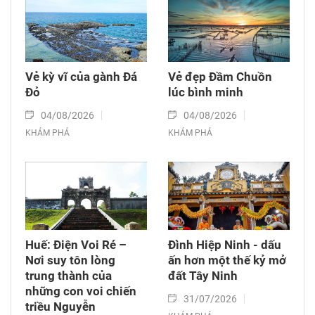
Vẻ kỳ vĩ của gành Đá
Vẻ đẹp Đầm Chuồn
Đỏ
lúc bình minh
04/08/2026
04/08/2026
KHÁM PHÁ
KHÁM PHÁ
Huế: Điện Voi Ré –
Đình Hiệp Ninh - dấu
Nơi suy tôn lòng
ấn hơn một thế kỷ mở
trung thành của
đất Tây Ninh
những con voi chiến
31/07/2026
triều Nguyễn