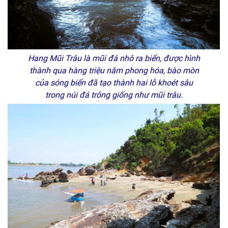
Hang Mũi Trâu là mũi đá nhô ra biển, được hình
thành qua hàng triệu năm phong hóa, bào mòn
của sóng biển đã tạo thành hai lỗ khoét sâu
trong núi đá trông giống như mũi trâu.