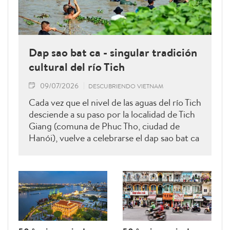
Dap sao bat ca - singular tradición
cultural del río Tich
09/07/2026
DESCUBRIENDO VIETNAM
Cada vez que el nivel de las aguas del río Tich
desciende a su paso por la localidad de Tich
Giang (comuna de Phuc Tho, ciudad de
Hanói), vuelve a celebrarse el dap sao bat ca
(pesca mediante largas pértigas de bambú
provistas de redes), una singular tradición
cultural transmitida de generación en
generación. Más que una actividad
destinada a capturar peces, esta costumbre
preserva la memoria colectiva de la
comunidad y mantiene vivos los valores