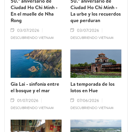
50.º aniversario de
50.º aniversario de
culturales de la antigua aldea de Tuong
Ciudad Ho Chi Minh -
Ciudad Ho Chi Minh -
Phieu, situada a orillas del río Tich.
En el muelle de Nha
La urbe y los recuerdos
Rong
que perduran
03/07/2026
03/07/2026
DESCUBRIENDO VIETNAM
DESCUBRIENDO VIETNAM
Gia Lai - sinfonía entre
La temporada de los
el bosque y el mar
lotos en Hue
01/07/2026
07/06/2026
DESCUBRIENDO VIETNAM
DESCUBRIENDO VIETNAM