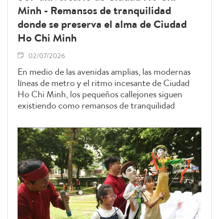
Minh - Remansos de tranquilidad
donde se preserva el alma de Ciudad
Ho Chi Minh
02/07/2026
En medio de las avenidas amplias, las modernas
líneas de metro y el ritmo incesante de Ciudad
Ho Chi Minh, los pequeños callejones siguen
existiendo como remansos de tranquilidad
dentro de la gran urbe. Más que simples vías que
conectan zonas residenciales, los callejones
conservan recuerdos, cultura y vínculos
humanos, contribuyendo a forjar la identidad
única de la ciudad que lleva el nombre de Ho Chi
Minh a lo largo de medio siglo de desarrollo e
integración.