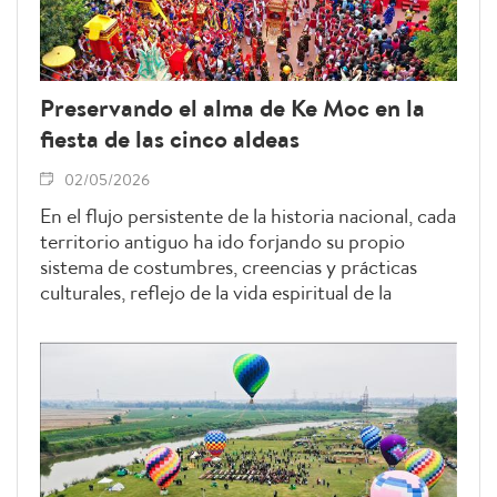
Preservando el alma de Ke Moc en la
fiesta de las cinco aldeas
02/05/2026
En el flujo persistente de la historia nacional, cada
territorio antiguo ha ido forjando su propio
sistema de costumbres, creencias y prácticas
culturales, reflejo de la vida espiritual de la
comunidad a lo largo de generaciones. Para los
habitantes de Ke Moc, zona situada en la ribera
sur del río To Lich, al suroeste de la antigua capital
Thang Long, esos valores se condensan de forma
nítida en su fiesta tradicional más representativa:
la festividad de las cinco aldeas Moc, un
patrimonio cultural inmaterial con una fuerte
impronta de la cultura de la capital histórica.