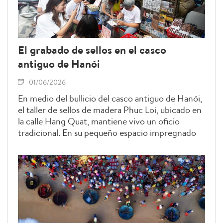
futuro.
El grabado de sellos en el casco
antiguo de Hanói
01/06/2026
En medio del bullicio del casco antiguo de Hanói,
el taller de sellos de madera Phuc Loi, ubicado en
la calle Hang Quat, mantiene vivo un oficio
tradicional. En su pequeño espacio impregnado
de antigüedad, el sonido de los cinceles resuena
diariamente, preservando una artesanía cada vez
más escasa en la vida moderna.