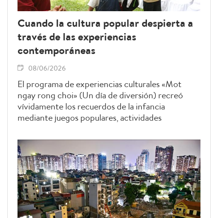
Cuando la cultura popular despierta a
través de las experiencias
contemporáneas
08/06/2026
El programa de experiencias culturales «Mot
ngay rong choi» (Un día de diversión) recreó
vívidamente los recuerdos de la infancia
mediante juegos populares, actividades
artesanales tradicionales y espacios inspirados en
las aldeas vietnamitas. Además de ofrecer un
entorno lúdico y educativo para los niños, la
iniciativa contribuyó a difundir los valores de la
cultura nacional y a fortalecer los vínculos
familiares a través de experiencias compartidas
que combinan aprendizaje y entretenimiento.