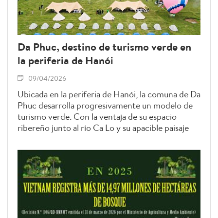
Da Phuc, destino de turismo verde en
la periferia de Hanói
09/04/2026
Ubicada en la periferia de Hanói, la comuna de Da
Phuc desarrolla progresivamente un modelo de
turismo verde. Con la ventaja de su espacio
ribereño junto al río Ca Lo y su apacible paisaje
rural, se espera que se convierta en un destino
atractivo para viajes de corta duración, donde los
visitantes puedan descubrir la belleza del campo
del norte de Vietnam, a poca distancia de la
capital.