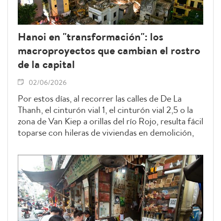
Hanoi en "transformación": los
macroproyectos que cambian el rostro
de la capital
02/06/2026
Por estos días, al recorrer las calles de De La
Thanh, el cinturón vial 1, el cinturón vial 2,5 o la
zona de Van Kiep a orillas del río Rojo, resulta fácil
toparse con hileras de viviendas en demolición,
extensos terrenos baldíos recién liberados y el
rugido de la maquinaria pesada trabajando
incansablemente de la mañana a la noche. No se
trata de simples obras de construcción, sino de la
señal inequívoca de que Hanói ha entrado en una
fase de profunda transformación, orientada hacia
una fisonomía urbana mucho más moderna en el