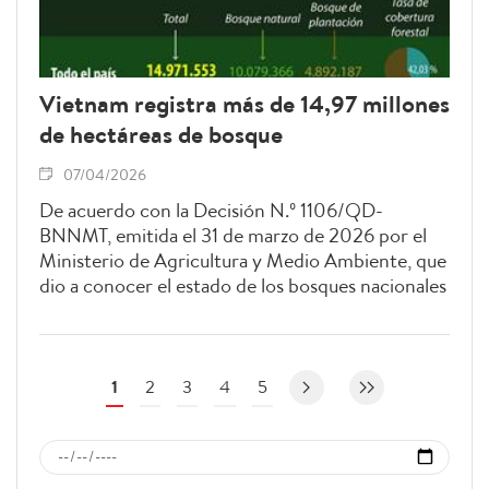
Vietnam registra más de 14,97 millones
de hectáreas de bosque
07/04/2026
De acuerdo con la Decisión N.º 1106/QD-
BNNMT, emitida el 31 de marzo de 2026 por el
Ministerio de Agricultura y Medio Ambiente, que
dio a conocer el estado de los bosques nacionales
en 2025, la superficie forestal total de Vietnam —
incluidas áreas que no cumplen plenamente los
criterios de cobertura— asciende a más de 14,97
millones hectáreas. Del total, más de 10 millones
1
2
3
4
5
hectáreas corresponden a bosques naturales y
cerca de 4,9 millones a bosques plantados, lo que
sitúa la tasa de cobertura forestal del país en el
42,03%.