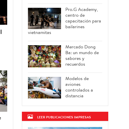
Pro.G Academy,
centro de
capacitación para
bailarines
l
vietnamitas
Mercado Dong
Ba: un mundo de
sabores y
recuerdos
Modelos de
aviones
controlados a
distancia
e
LEER PUBLICACIONES IMPRESAS