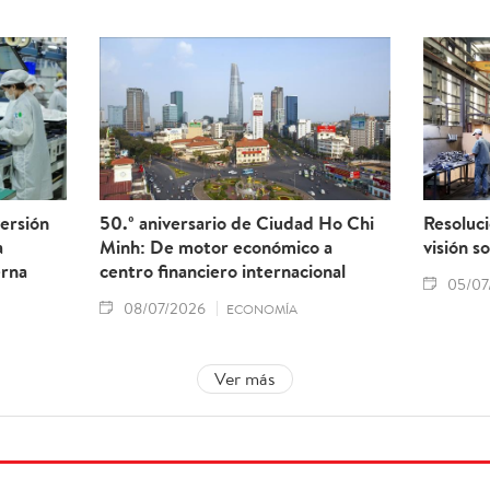
ersión
50.º aniversario de Ciudad Ho Chi
Resoluc
a
Minh: De motor económico a
visión s
erna
centro financiero internacional
05/07
08/07/2026
ECONOMÍA
Ver más