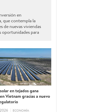
nversión en
a, que contempla la
es de nuevas viviendas
as oportunidades para
as exporten materiales
rcado, señalaron
solar en tejados gana
 en Vietnam gracias a nuevo
egulatorio
/2026
ECONOMÍA