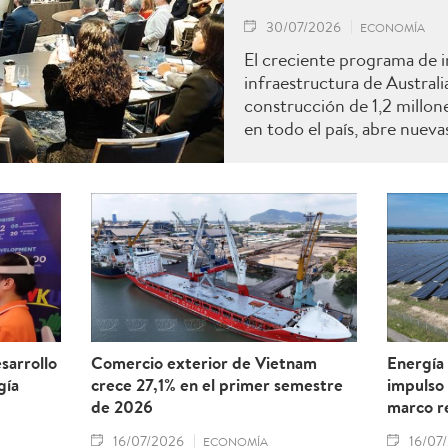
30/07/2026
ECONOMÍA
El creciente programa de i
infraestructura de Australi
construcción de 1,2 millon
en todo el país, abre nuev
que las empresas vietnamit
de construcción a este me
expertos.
sarrollo
Comercio exterior de Vietnam
Energía 
gía
crece 27,1% en el primer semestre
impulso
de 2026
marco r
16/07/2026
16/07
ECONOMÍA