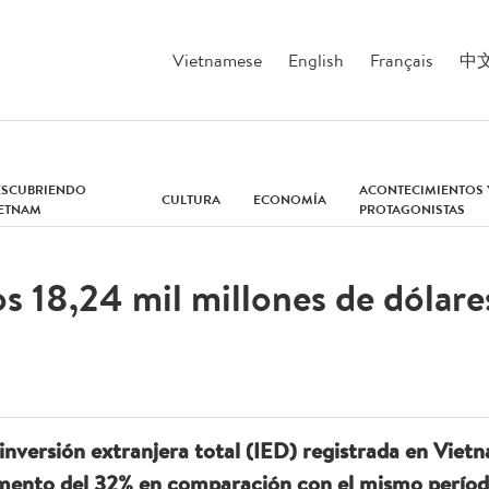
Vietnamese
English
Français
中
ESCUBRIENDO
ACONTECIMIENTOS 
CULTURA
ECONOMÍA
IETNAM
PROTAGONISTAS
s 18,24 mil millones de dólar
 inversión extranjera total (IED) registrada en Viet
emento del 32% en comparación con el mismo período