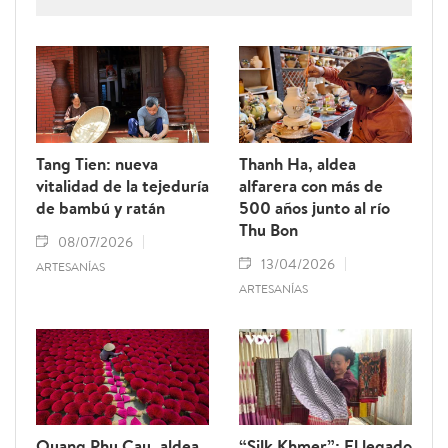
sencillas varillas de bambú dorado, los
artesanos crean piezas cargadas de
identidad vietnamita que siguen
recorriendo el camino desde esta tierra del
sur del país hacia numerosos mercados
internacionales.
Tang Tien: nueva
Thanh Ha, aldea
vitalidad de la tejeduría
alfarera con más de
de bambú y ratán
500 años junto al río
Thu Bon
08/07/2026
13/04/2026
ARTESANÍAS
ARTESANÍAS
Quang Phu Cau, aldea
“Silk Khmer”: El legado