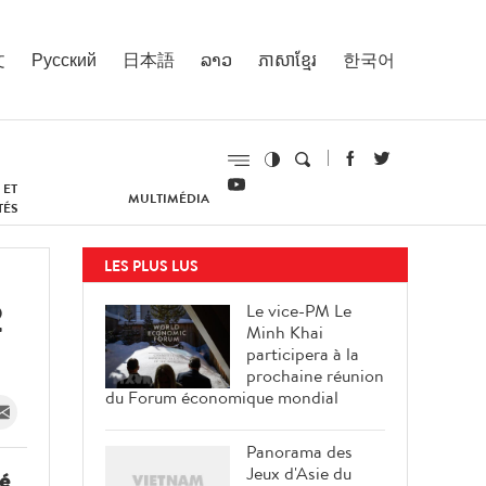
文
Русский
日本語
ລາວ
ភាសាខ្មែរ
한국어
 ET
MULTIMÉDIA
TÉS
LES PLUS LUS
2
Le vice-PM Le
Minh Khai
participera à la
prochaine réunion
du Forum économique mondial
Panorama des
Jeux d'Asie du
é