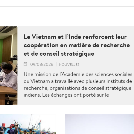
Le Vietnam et l’Inde renforcent leur
coopération en matière de recherche
et de conseil stratégique
09/08/2026
NOUVELLES
Une mission de l’Académie des sciences sociales
du Vietnam a travaillé avec plusieurs instituts de
recherche, organisations de conseil stratégique
indiens. Les échanges ont porté sur le
renforcement de la coopération en matière de
recherche, de formation, de conseil stratégique
et de mise en réseau académique, contribuant
ainsi à approfondir le partenariat stratégique
global renforcé entre le Vietnam et l’Inde.