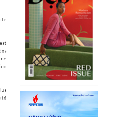
rte
est
des
rne
ion
lus
ité