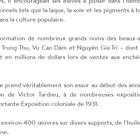
s, il encourageait ses élèves à puiser dans l’ident
onnels tels que la laque, la soie et les pigments à b
ns la culture populaire.
a formation de nombreux grands noms des beaux-a
i Trung Thu, Vu Cao Dàm et Nguyên Gia Tri – dont 
t en millions de dollars lors de ventes aux enchè
ste prend véritablement son essor au début des ann
sion de Victor Tardieu, à de nombreuses expositi
ortante Exposition coloniale de 1931.
 environ 400 œuvres sur divers supports, de l’huile
ine.