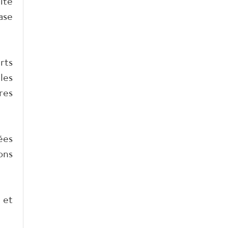
ité
ase
rts
les
res
ées
ons
 et