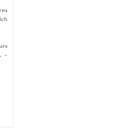
res
ich
urs
. –