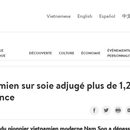
Vietnamese
English
Español
中
GE
ÉVÉNEMENTS
DÉCOUVERTE
CULTURE
ÉCONOMIE
QUE
PERSONNALI
ien sur soie adjugé plus de 1,
ance
2 du pionnier vietnamien moderne Nam Son a dépass