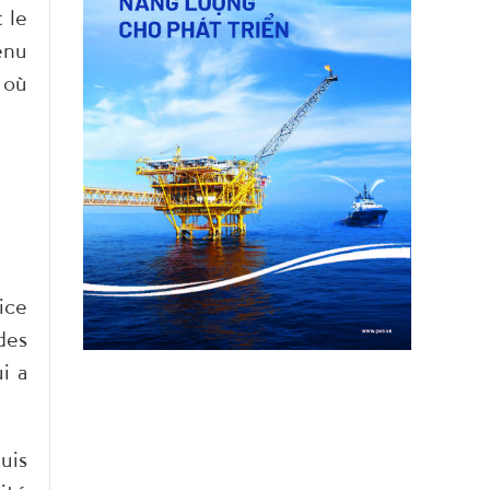
 le
enu
 où
ice
des
i a
uis