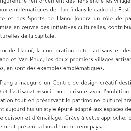
figurent le renforcement des liens entre les villages
aux emblématiques de Hanoï dans le cadre du Festi
re et des Sports de Hanoï jouera un rôle de pas
mise en œuvre des initiatives culturelles, contribu
urelles de la capitale.
anaux de Hanoï, la coopération entre artisans et 
rang et Van Phuc, les deux premiers villages artisa
es, en sont des exemples emblématiques.
rang a inauguré un Centre de design créatif dest
l’artisanat associé au tourisme, avec l’ambition 
sation tout en préservant le patrimoine culturel t
t aujourd’hui un style épuré adapté aux espaces d
de cuisson et d’émaillage. Grâce à cette approche,
alement présents dans de nombreux pays.