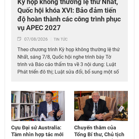
Kỳ họp không thường lệ thứ Nhất,
Quốc hội khóa XVI: Bảo đảm tiến
độ hoàn thành các công trình phục
vụ APEC 2027
07/08/2026
TIN TỨC
Theo chương trình Kỳ họp không thường lệ thứ
Nhất, sáng 7/8, Quốc hội nghe trình bày Tờ
trình và Báo cáo thẩm tra về 3 nội dung: Luật
Phát triển đô thị; Luật sửa đổi, bổ sung một số
điều của 10 luật có liên quan đến thủ tục hành
chính, điều kiện kinh doanh trong lĩnh vực nông
nghiệp và môi trường; Luật sửa đổi, bổ sung
một số điều của Luật Tần số vô tuyến điện,
Luật Viễn thông, Luật Giao dịch điện tử và Luật
Chuyển giao công nghệ. Sau đó, Quốc hội thảo
luận ở tổ về 3 dự án Luật trên.
Cựu Đại sứ Australia:
Chuyến thăm của
Tầm nhìn hợp tác mới
Tổng Bí thư, Chủ tịch