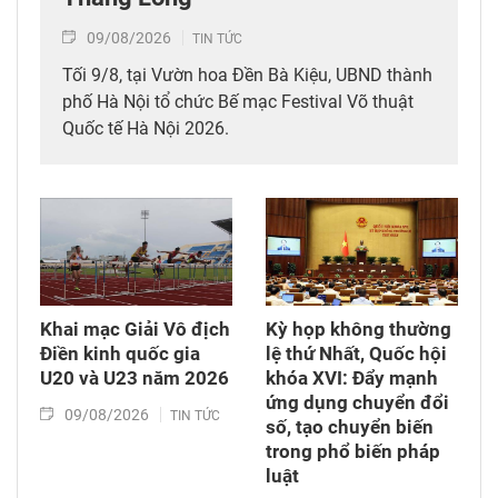
09/08/2026
TIN TỨC
Tối 9/8, tại Vườn hoa Đền Bà Kiệu, UBND thành
phố Hà Nội tổ chức Bế mạc Festival Võ thuật
Quốc tế Hà Nội 2026.
Khai mạc Giải Vô địch
Kỳ họp không thường
Điền kinh quốc gia
lệ thứ Nhất, Quốc hội
U20 và U23 năm 2026
khóa XVI: Đẩy mạnh
ứng dụng chuyển đổi
09/08/2026
TIN TỨC
số, tạo chuyển biến
trong phổ biến pháp
luật