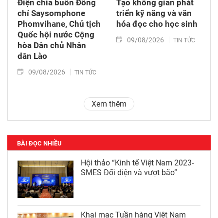
Điện chia buồn Đồng
Tạo không gian phát
chí Saysomphone
triển kỹ năng và văn
Phomvihane, Chủ tịch
hóa đọc cho học sinh
Quốc hội nước Cộng
09/08/2026
TIN TỨC
hòa Dân chủ Nhân
dân Lào
09/08/2026
TIN TỨC
Xem thêm
BÀI ĐỌC NHIỀU
Hội thảo “Kinh tế Việt Nam 2023-
SMES Đối diện và vượt bão”
Khai mạc Tuần hàng Việt Nam