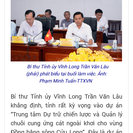
Bí thư Tỉnh ủy Vĩnh Long Trần Văn Lâu
(phải) phát biểu tại buổi làm việc. Ảnh:
Phạm Minh Tuấn-TTXVN
Bí thư Tỉnh ủy Vĩnh Long Trần Văn Lâu
khẳng định, tỉnh rất kỳ vọng vào dự án
“Trung tâm Dự trữ chiến lược và Quản lý
chuỗi cung ứng cát ngoài khơi cho vùng
Đồng bằng sông Cửu Long”. Đây là dự án