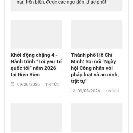
nạn trên biển, được các ngư dân khác phát
hiện, cứu vớt và đưa vào bờ an toàn.
Khởi động chặng 4 -
Thành phố Hồ Chí
Hành trình “Tôi yêu Tổ
Minh: Sôi nổi "Ngày
quốc tôi” năm 2026
hội Công nhân với
tại Điện Biên
pháp luật và an ninh,
trật tự"
09/08/2026
TIN TỨC
09/08/2026
TIN TỨC