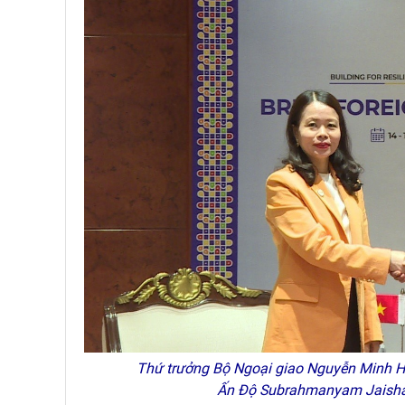
Thứ trưởng Bộ Ngoại giao Nguyễn Minh Hằ
Ấn Độ Subrahmanyam Jaishan