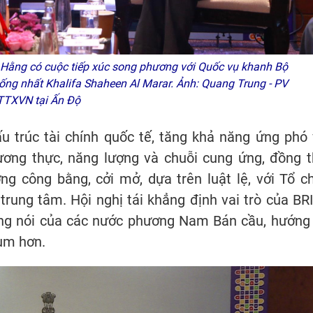
Hằng có cuộc tiếp xúc song phương với Quốc vụ khanh Bộ
ng nhất Khalifa Shaheen Al Marar. Ảnh: Quang Trung - PV
TTXVN tại Ấn Độ
u trúc tài chính quốc tế, tăng khả năng ứng phó 
ương thực, năng lượng và chuỗi cung ứng, đồng t
g công bằng, cởi mở, dựa trên luật lệ, với Tổ c
trung tâm. Hội nghị tái khẳng định vai trò của BR
iếng nói của các nước phương Nam Bán cầu, hướng 
trùm hơn.