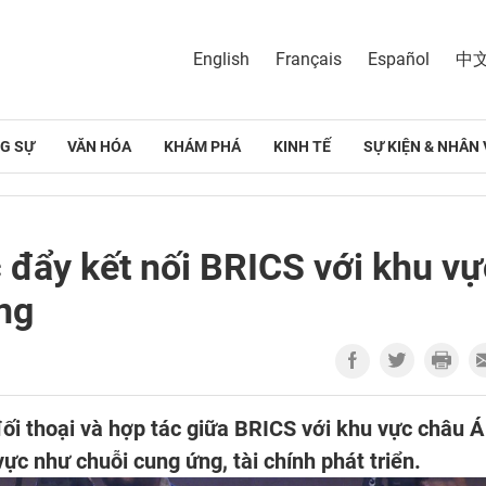
English
Français
Español
中
G SỰ
VĂN HÓA
KHÁM PHÁ
KINH TẾ
SỰ KIỆN & NHÂN 
 đẩy kết nối BRICS với khu vự
ng
i thoại và hợp tác giữa BRICS với khu vực châu Á
vực như chuỗi cung ứng, tài chính phát triển.