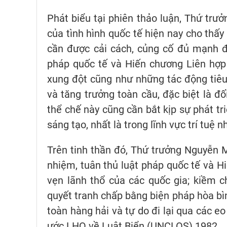
Phát biểu tại phiên thảo luận, Thứ tr
của tình hình quốc tế hiện nay cho thấy
cần được cải cách, củng cố đủ mạnh đ
pháp quốc tế và Hiến chương Liên hợp
xung đột cũng như những tác động tiêu
và tăng trưởng toàn cầu, đặc biệt là đố
thể chế này cũng cần bắt kịp sự phát t
sáng tạo, nhất là trong lĩnh vực trí tuệ n
Trên tinh thần đó, Thứ trưởng Nguyễn 
nhiệm, tuân thủ luật pháp quốc tế và H
vẹn lãnh thổ của các quốc gia; kiềm c
quyết tranh chấp bằng biện pháp hòa bìn
toàn hàng hải và tự do đi lại qua các e
ước LHQ về Luật Biển (UNCLOS) 1982.