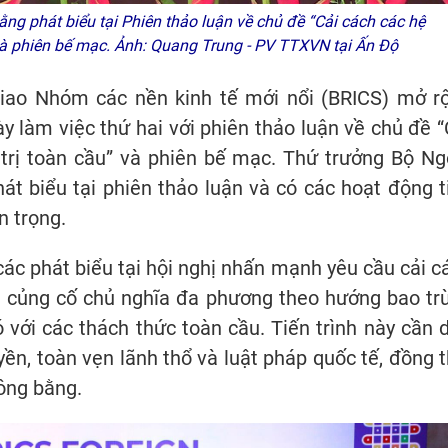
 phát biểu tại Phiên thảo luận về chủ đề “Cải cách các hệ
và phiên bế mạc. Ảnh: Quang Trung - PV TTXVN tại Ấn Độ
giao Nhóm các nền kinh tế mới nổi (BRICS) mở r
ày làm việc thứ hai với phiên thảo luận về chủ đề “
trị toàn cầu” và phiên bế mạc. Thứ trưởng Bộ Ng
t biểu tại phiên thảo luận và có các hoạt động t
n trọng.
ác phát biểu tại hội nghị nhấn mạnh yêu cầu cải c
và củng cố chủ nghĩa đa phương theo hướng bao tr
với các thách thức toàn cầu. Tiến trình này cần 
uyền, toàn vẹn lãnh thổ và luật pháp quốc tế, đồng t
công bằng.