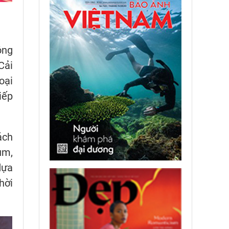
ộng
Cải
oại
iếp
ách
ùm,
dựa
hời