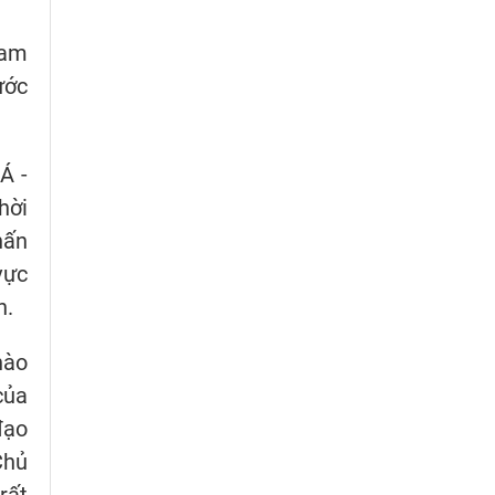
Nam
ước
Á -
hời
hấn
vực
n.
hào
của
đạo
Chủ
rất