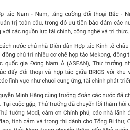
ợp tác Nam - Nam, tăng cường đối thoại Bắc - 
quản trị toàn cầu, trong đó ưu tiên bảo đảm các n
với các nguồn lực tài chính, công nghệ và tri thức.
 cách nước chủ nhà Diễn đàn Hợp tác Kinh tế châu 
 đồng chủ trì nhiều cơ chế hợp tác Mekong, đồng t
các quốc gia Đông Nam Á (ASEAN), Thứ trưởng n
 đẩy đối thoại và hợp tác giữa BRICS với khu 
các lĩnh vực như chuỗi cung ứng, tài chính phát triể
Nguyễn Minh Hằng cùng trưởng đoàn các nước đã c
 Tại cuộc gặp, Thứ trưởng đã chuyển lời thăm hỏi 
 Thủ tướng Modi, cảm ơn Chính phủ, các nhà lãnh 
áo, tình cảm và trọng thị dành cho Tổng Bí thư, 
p cao Việt Nam trong chuyến thăm cấp Nhà nước 