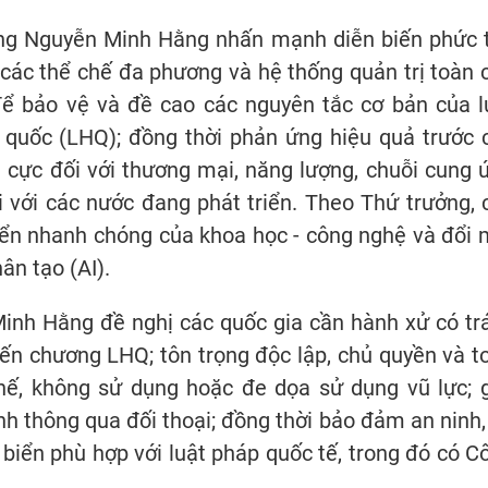
ưởng Nguyễn Minh Hằng nhấn mạnh diễn biến phức 
 các thể chế đa phương và hệ thống quản trị toàn 
ể bảo vệ và đề cao các nguyên tắc cơ bản của l
 quốc (LHQ); đồng thời phản ứng hiệu quả trước 
 cực đối với thương mại, năng lượng, chuỗi cung 
i với các nước đang phát triển. Theo Thứ trưởng, 
riển nhanh chóng của khoa học - công nghệ và đổi 
hân tạo (AI).
Minh Hằng đề nghị các quốc gia cần hành xử có tr
iến chương LHQ; tôn trọng độc lập, chủ quyền và t
hế, không sử dụng hoặc đe dọa sử dụng vũ lực; g
h thông qua đối thoại; đồng thời bảo đảm an ninh,
o biển phù hợp với luật pháp quốc tế, trong đó có C