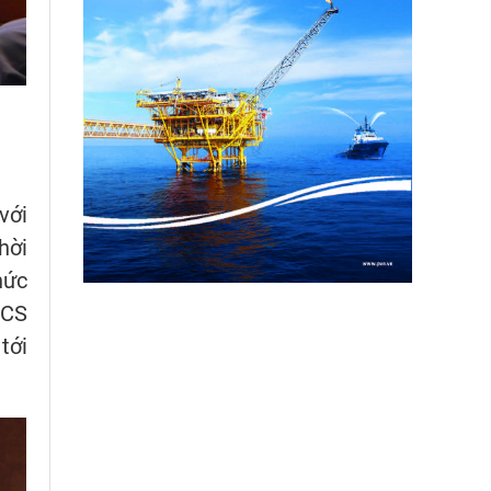
với
hời
hức
ICS
tới