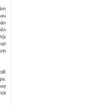
Lâm
sau
hặn
iễn
hội
hát
ành
bất
ia.
nay
tới