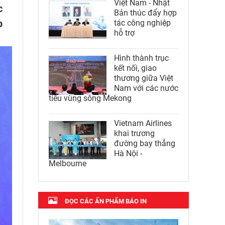
Việt Nam - Nhật
c
Bản thúc đẩy hợp
p
tác công nghiệp
hỗ trợ
Hình thành trục
kết nối, giao
thương giữa Việt
Nam với các nước
tiểu vùng sông Mekong
Vietnam Airlines
khai trương
đường bay thẳng
Hà Nội -
Melbourne
ĐỌC CÁC ẤN PHẨM BÁO IN