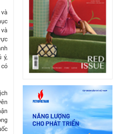
 và
mục
 và
vực
anh
 ý,
 có
ịch
yên
hận
òng
uốc