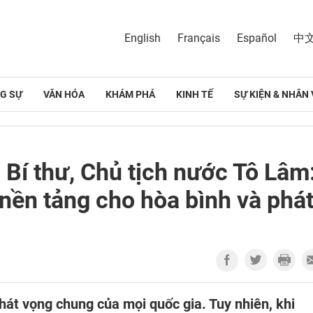
English
Français
Español
中
G SỰ
VĂN HÓA
KHÁM PHÁ
KINH TẾ
SỰ KIỆN & NHÂN 
 Bí thư, Chủ tịch nước Tô Lâm
 nền tảng cho hòa bình và phá
khát vọng chung của mọi quốc gia. Tuy nhiên, khi