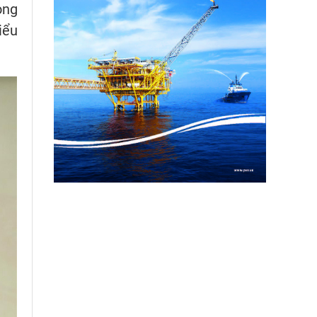
ong
iểu