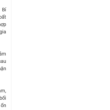
 Bí
bất
hợp
gia
Lâm
sau
hặn
am,
bối
 ổn