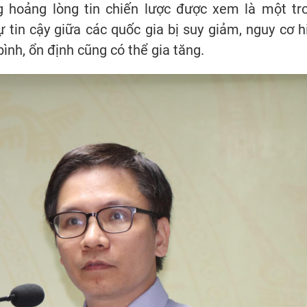
g hoảng lòng tin chiến lược được xem là một tr
tin cậy giữa các quốc gia bị suy giảm, nguy cơ h
ình, ổn định cũng có thể gia tăng.