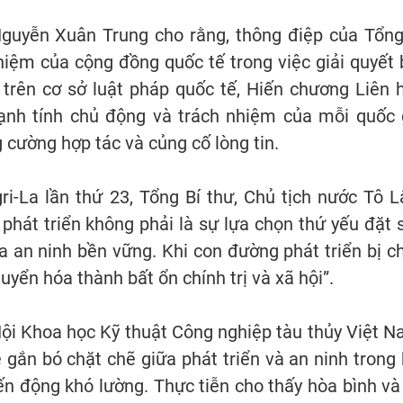
 Nguyễn Xuân Trung cho rằng, thông điệp của Tổng
hiệm của cộng đồng quốc tế trong việc giải quyết 
 trên cơ sở luật pháp quốc tế, Hiến chương Liên 
mạnh tính chủ động và trách nhiệm của mỗi quốc 
g cường hợp tác và củng cố lòng tin.
gri-La lần thứ 23, Tổng Bí thư, Chủ tịch nước Tô 
 phát triển không phải là sự lựa chọn thứ yếu đặt 
ủa an ninh bền vững. Khi con đường phát triển bị c
uyển hóa thành bất ổn chính trị và xã hội”.
ội Khoa học Kỹ thuật Công nghiệp tàu thủy Việt N
ắn bó chặt chẽ giữa phát triển và an ninh trong 
ến động khó lường. Thực tiễn cho thấy hòa bình và