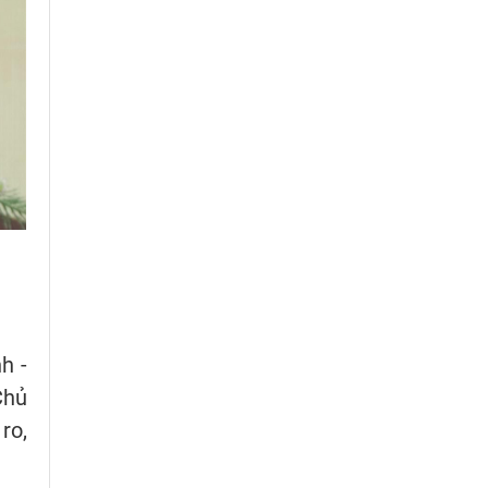
h -
Chủ
ro,