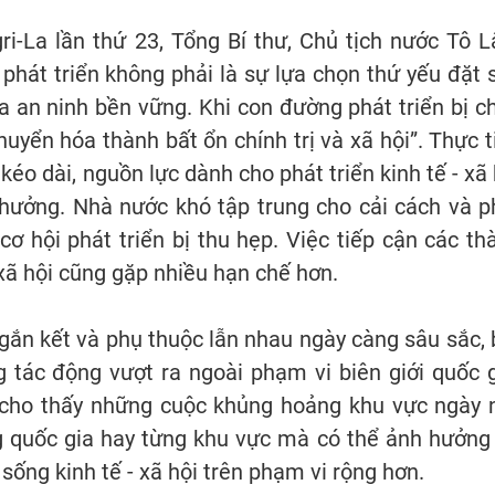
gri-La lần thứ 23, Tổng Bí thư, Chủ tịch nước Tô 
 phát triển không phải là sự lựa chọn thứ yếu đặt 
ủa an ninh bền vững. Khi con đường phát triển bị c
huyển hóa thành bất ổn chính trị và xã hội”. Thực t
kéo dài, nguồn lực dành cho phát triển kinh tế - xã 
 hưởng. Nhà nước khó tập trung cho cải cách và p
 cơ hội phát triển bị thu hẹp. Việc tiếp cận các th
xã hội cũng gặp nhiều hạn chế hơn.
 gắn kết và phụ thuộc lẫn nhau ngày càng sâu sắc, 
 tác động vượt ra ngoài phạm vi biên giới quốc g
 cho thấy những cuộc khủng hoảng khu vực ngày 
g quốc gia hay từng khu vực mà có thể ảnh hưởng 
 sống kinh tế - xã hội trên phạm vi rộng hơn.