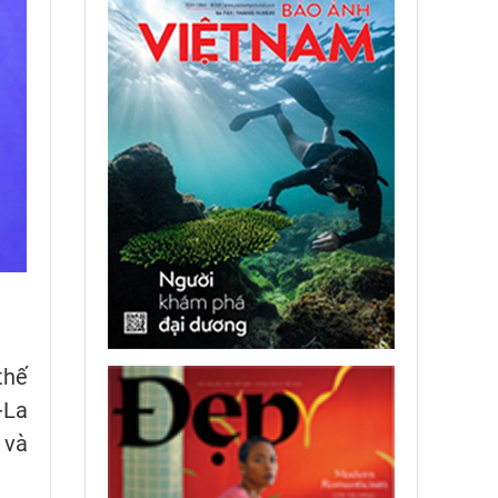
thế
-La
 và