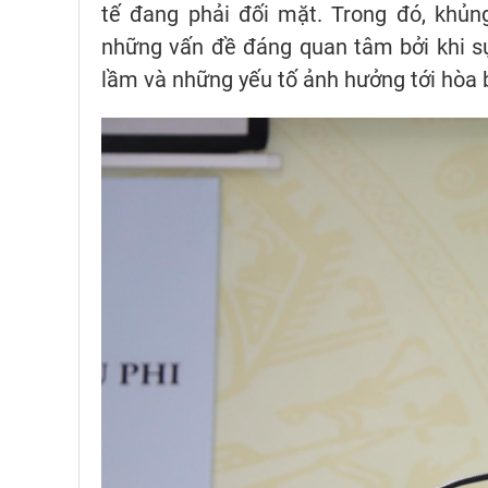
tế đang phải đối mặt. Trong đó, khủn
những vấn đề đáng quan tâm bởi khi sự 
lầm và những yếu tố ảnh hưởng tới hòa b