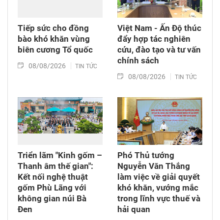
Tiếp sức cho đồng
Việt Nam - Ấn Độ thúc
bào khó khăn vùng
đẩy hợp tác nghiên
biên cương Tổ quốc
cứu, đào tạo và tư vấn
chính sách
08/08/2026
TIN TỨC
08/08/2026
TIN TỨC
Triển lãm "Kinh gốm –
Phó Thủ tướng
Thanh âm thế gian":
Nguyễn Văn Thắng
Kết nối nghệ thuật
làm việc về giải quyết
gốm Phù Lãng với
khó khăn, vướng mắc
không gian núi Bà
trong lĩnh vực thuế và
Đen
hải quan