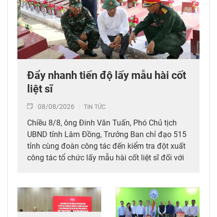
Đẩy nhanh tiến độ lấy mẫu hài cốt
liệt sĩ
08/08/2026
TIN TỨC
Chiều 8/8, ông Đinh Văn Tuấn, Phó Chủ tịch
UBND tỉnh Lâm Đồng, Trưởng Ban chỉ đạo 515
tỉnh cùng đoàn công tác đến kiểm tra đột xuất
công tác tổ chức lấy mẫu hài cốt liệt sĩ đối với
mộ chưa xác định được thông tin tại Nghĩa
trang Liệt sĩ Bình Thuận (xã Hồng Sơn), đồng
thời tặng quà cho cán bộ, chiến sĩ tham gia
công tác lấy mẫu tại đây.