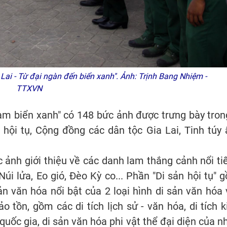
ai - Từ đại ngàn đến biển xanh". Ảnh: Trịnh Bang Nhiệm -
TTXVN
hạm biển xanh" có 148 bức ảnh được trưng bày tron
 hội tụ, Cộng đồng các dân tộc Gia Lai, Tinh túy
 ảnh giới thiệu về các danh lam thắng cảnh nổi ti
 Núi lửa, Eo gió, Đèo Kỳ co... Phần "Di sản hội tụ" 
sản văn hóa nổi bật của 2 loại hình di sản văn hóa 
o tồn, gồm các di tích lịch sử - văn hóa, di tích k
 quốc gia, di sản văn hóa phi vật thể đại diện của n