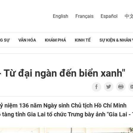
English
Français
Español
中
G SỰ
VĂN HÓA
KHÁM PHÁ
KINH TẾ
SỰ KIỆN & NHÂN 
- Từ đại ngàn đến biển xanh"
kỷ niệm 136 năm Ngày sinh Chủ tịch Hồ Chí Minh
tàng tỉnh Gia Lai tổ chức Trưng bày ảnh "Gia Lai -