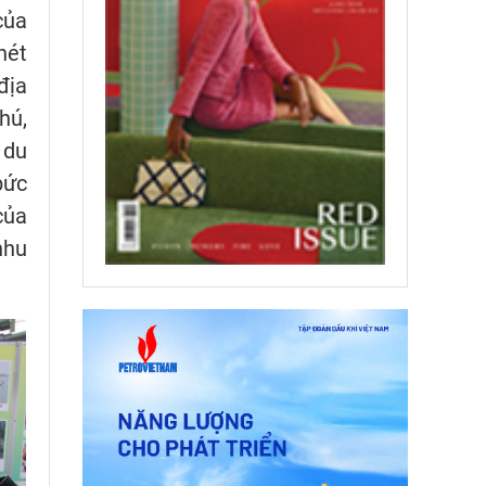
của
nét
địa
hú,
 du
bức
của
nhu