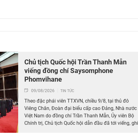
Chủ tịch Quốc hội Trần Thanh Mẫn
viếng đồng chí Saysomphone
Phomvihane
09/08/2026
TIN TỨC
Theo đặc phái viên TTXVN, chiều 9/8, tại thủ đô
Viêng Chăn, Đoàn đại biểu cấp cao Đảng, Nhà nước
Việt Nam do đồng chí Trần Thanh Mẫn, Ủy viên Bộ
Chính trị, Chủ tịch Quốc hội dẫn đầu đã tới viếng, gh
sổ tang đồng chí Saysomphone Phomvihane, Ủy
viên Bộ Chính trị, Chủ tịch Quốc hội Lào.