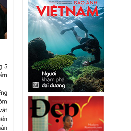
g 5
 ẩm
ếng
gồm
vật
iến
hân