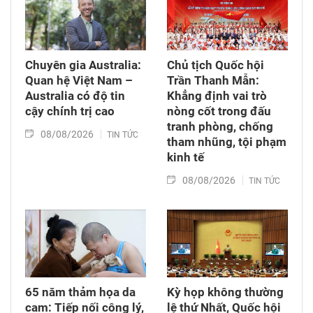
Chuyên gia Australia:
Chủ tịch Quốc hội
Quan hệ Việt Nam –
Trần Thanh Mẫn:
Australia có độ tin
Khẳng định vai trò
cậy chính trị cao
nòng cốt trong đấu
tranh phòng, chống
08/08/2026
TIN TỨC
tham nhũng, tội phạm
kinh tế
08/08/2026
TIN TỨC
65 năm thảm họa da
Kỳ họp không thường
cam: Tiếp nối công lý,
lệ thứ Nhất, Quốc hội