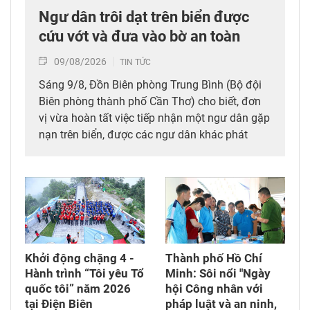
Ngư dân trôi dạt trên biển được
cứu vớt và đưa vào bờ an toàn
09/08/2026
TIN TỨC
Sáng 9/8, Đồn Biên phòng Trung Bình (Bộ đội
Biên phòng thành phố Cần Thơ) cho biết, đơn
vị vừa hoàn tất việc tiếp nhận một ngư dân gặp
nạn trên biển, được các ngư dân khác phát
hiện, cứu vớt và đưa vào bờ an toàn.
Khởi động chặng 4 -
Thành phố Hồ Chí
Hành trình “Tôi yêu Tổ
Minh: Sôi nổi "Ngày
quốc tôi” năm 2026
hội Công nhân với
tại Điện Biên
pháp luật và an ninh,