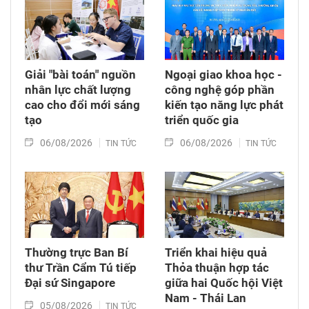
Giải "bài toán" nguồn
Ngoại giao khoa học -
nhân lực chất lượng
công nghệ góp phần
cao cho đổi mới sáng
kiến tạo năng lực phát
tạo
triển quốc gia
06/08/2026
06/08/2026
TIN TỨC
TIN TỨC
Thường trực Ban Bí
Triển khai hiệu quả
thư Trần Cẩm Tú tiếp
Thỏa thuận hợp tác
Đại sứ Singapore
giữa hai Quốc hội Việt
Nam - Thái Lan
05/08/2026
TIN TỨC