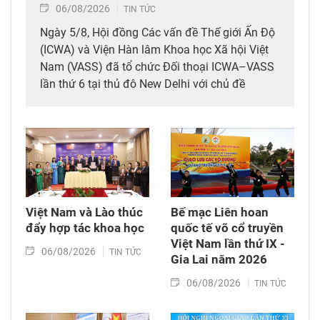
06/08/2026
TIN TỨC
Ngày 5/8, Hội đồng Các vấn đề Thế giới Ấn Độ
(ICWA) và Viện Hàn lâm Khoa học Xã hội Việt
Nam (VASS) đã tổ chức Đối thoại ICWA–VASS
lần thứ 6 tại thủ đô New Delhi với chủ đề
"Những hội tụ chiến lược và định hướng tương
lai trong quan hệ Việt Nam – Ấn Độ".
Việt Nam và Lào thúc
Bế mạc Liên hoan
đẩy hợp tác khoa học
quốc tế võ cổ truyền
Việt Nam lần thứ IX -
06/08/2026
TIN TỨC
Gia Lai năm 2026
06/08/2026
TIN TỨC