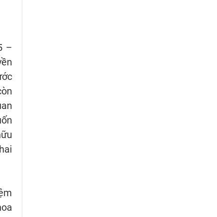
5 –
yền
ước
còn
uan
uốn
hữu
hai
iệm
hoa