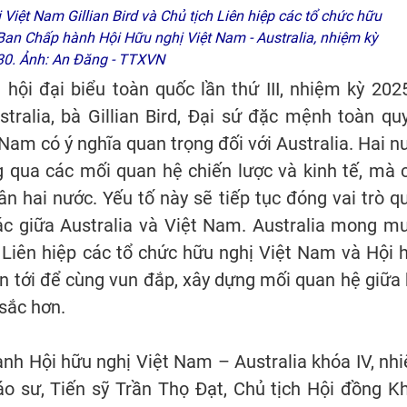
Việt Nam Gillian Bird và Chủ tịch Liên hiệp các tổ chức hữu
n Chấp hành Hội Hữu nghị Việt Nam - Australia, nhiệm kỳ
30. Ảnh: An Đăng - TTXVN
hội đại biểu toàn quốc lần thứ III, nhiệm kỳ 202
ralia, bà Gillian Bird, Đại sứ đặc mệnh toàn qu
Nam có ý nghĩa quan trọng đối với Australia. Hai n
g qua các mối quan hệ chiến lược và kinh tế, mà 
n hai nước. Yếu tố này sẽ tiếp tục đóng vai trò q
tác giữa Australia và Việt Nam. Australia mong m
, Liên hiệp các tổ chức hữu nghị Việt Nam và Hội 
an tới để cùng vun đắp, xây dựng mối quan hệ giữa 
sắc hơn.
ành Hội hữu nghị Việt Nam – Australia khóa IV, nh
o sư, Tiến sỹ Trần Thọ Đạt, Chủ tịch Hội đồng K