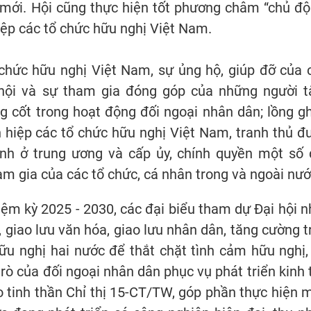
 mới. Hội cũng thực hiện tốt phương châm “chủ độ
hiệp các tổ chức hữu nghị Việt Nam.
 chức hữu nghị Việt Nam, sự ủng hộ, giúp đỡ của 
 hội và sự tham gia đóng góp của những người 
ng cốt trong hoạt động đối ngoại nhân dân; lồng g
n hiệp các tổ chức hữu nghị Việt Nam, tranh thủ đ
ành ở trung ương và cấp ủy, chính quyền một số 
m gia của các tổ chức, cá nhân trong và ngoài nướ
m kỳ 2025 - 2030, các đại biểu tham dự Đại hội n
h, giao lưu văn hóa, giao lưu nhân dân, tăng cường t
ữu nghị hai nước để thắt chặt tình cảm hữu nghị,
trò của đối ngoại nhân dân phục vụ phát triển kinh t
 tinh thần Chỉ thị 15-CT/TW, góp phần thực hiện 