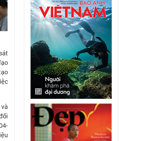
sát
đạo
tạo
iệc
 và
đổi
04-
iệu