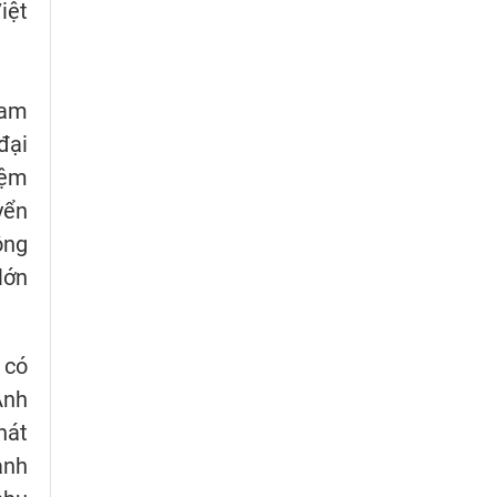
iệt
Nam
đại
iệm
yển
ông
lớn
 có
Anh
hát
anh