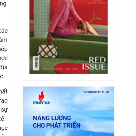
ng,
các
tâm
hép
ược
địa
c.
hất
rao
 sự
ế -
mục