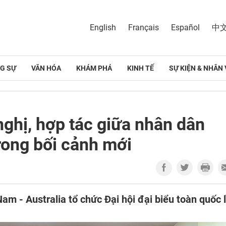
English
Français
Español
中
G SỰ
VĂN HÓA
KHÁM PHÁ
KINH TẾ
SỰ KIỆN & NHÂN 
ghị, hợp tác giữa nhân dân
rong bối cảnh mới
Nam - Australia tổ chức Đại hội đại biểu toàn quốc 