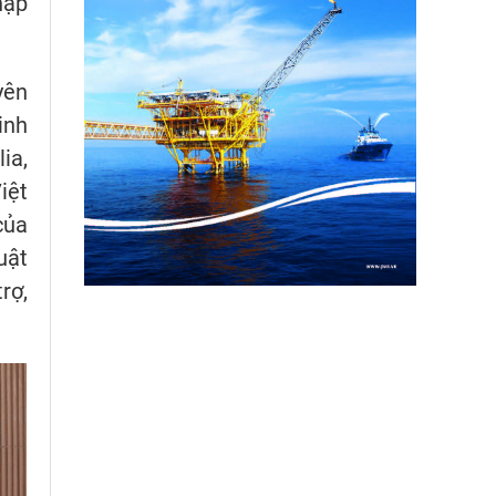
hập
yên
inh
ia,
iệt
của
uật
rợ,