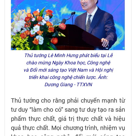
Thủ tướng Lê Minh Hưng phát biểu tại Lễ
chào mừng Ngày Khoa học, Công nghệ
và Đổi mới sáng tạo Việt Nam và Hội nghị
triển khai công nghệ chiến lược. Ảnh:
Dương Giang - TTXVN
Thủ tướng cho rằng phải chuyển mạnh từ
tư duy “làm cho có” sang tư duy tạo ra sản
phẩm thực chất, giá trị thực chất và hiệu
quả thực chất. Mọi chương trình, nhiệm vụ