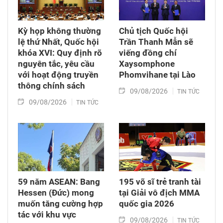
9 - 14/8/2026.
Kỳ họp không thường
Chủ tịch Quốc hội
lệ thứ Nhất, Quốc hội
Trần Thanh Mẫn sẽ
khóa XVI: Quy định rõ
viếng đồng chí
nguyên tắc, yêu cầu
Xaysomphone
với hoạt động truyền
Phomvihane tại Lào
thông chính sách
09/08/2026
TIN TỨC
09/08/2026
TIN TỨC
59 năm ASEAN: Bang
195 võ sĩ trẻ tranh tài
Hessen (Đức) mong
tại Giải vô địch MMA
muốn tăng cường hợp
quốc gia 2026
tác với khu vực
09/08/2026
TIN TỨC