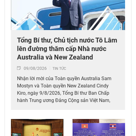
Tổng Bí thư, Chủ tịch nước Tô Lâm
lên đường thăm cấp Nhà nước
Australia và New Zealand
09/08/2026
TIN TỨC
Nhận lời mời của Toàn quyền Australia Sam
Mostyn và Toàn quyền New Zealand Cindy
Kiro, ngày 9/8/2026, Tổng Bí thư Ban Chấp
hành Trung ương Đảng Cộng sản Việt Nam,
Chủ tịch nước Cộng hòa xã hội chủ nghĩa Việt
Nam Tô Lâm cùng Đoàn đại biểu cấp cao Việt
Nam rời Thủ đô Hà Nội lên đường thăm cấp
Nhà nước tới Australia và New Zealand từ ngày